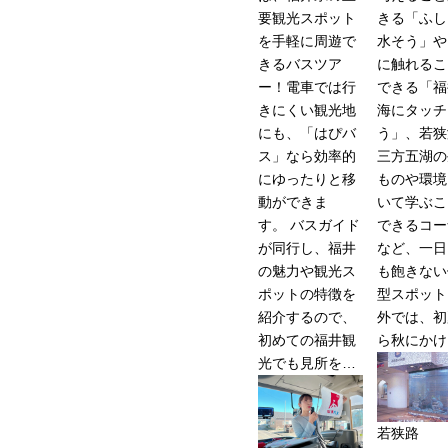
要観光スポット
きる「ふし
を手軽に周遊で
水そう」や
きるバスツア
に触れるこ
ー！電車では行
できる「福
きにくい観光地
海にタッチ
にも、「はぴバ
う」、若狭
ス」なら効率的
三方五湖の
にゆったりと移
ものや環境
動ができま
いて学ぶこ
す。 バスガイド
できるコー
が同行し、福井
など、一日
の魅力や観光ス
も飽きない
ポットの特徴を
型スポット
紹介するので、
外では、初
初めての福井観
ら秋にかけ
光でも見所を…
若狭路