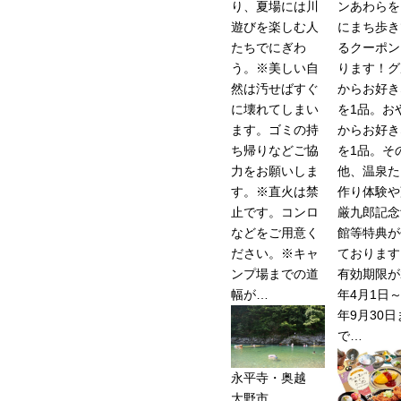
り、夏場には川
ンあわらを
遊びを楽しむ人
にまち歩き
たちでにぎわ
るクーポン
う。※美しい自
ります！グ
然は汚せばすぐ
からお好き
に壊れてしまい
を1品。お
ます。ゴミの持
からお好き
ち帰りなどご協
を1品。そ
力をお願いしま
他、温泉た
す。※直火は禁
作り体験や
止です。コンロ
厳九郎記念
などをご用意く
館等特典が
ださい。※キャ
ております
ンプ場までの道
有効期限が2
幅が…
年4月1日～
年9月30日
で…
永平寺・奥越
大野市