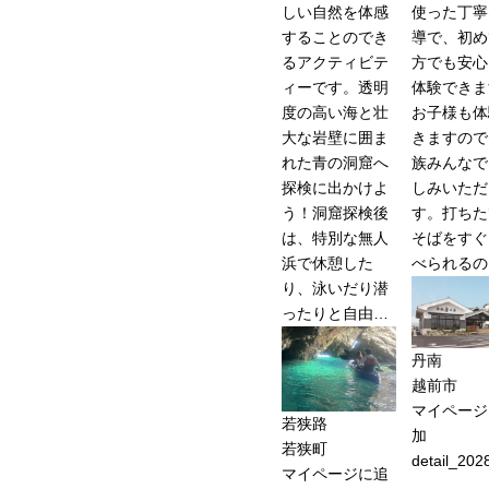
しい自然を体感
使った丁寧
することのでき
導で、初め
るアクティビテ
方でも安心
ィーです。透明
体験できま
度の高い海と壮
お子様も体
大な岩壁に囲ま
きますので
れた青の洞窟へ
族みんなで
探検に出かけよ
しみいただ
う！洞窟探検後
す。打ちた
は、特別な無人
そばをすぐ
浜で休憩した
べられるの
り、泳いだり潜
ったりと自由…
丹南
越前市
マイページ
若狭路
加
若狭町
detail_202
マイページに追