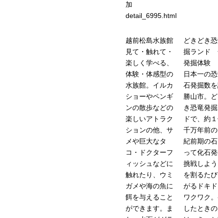
加
detail_6995.html
越前松島水族館
どきどき恐
見て・触れて・
掘ランド 
楽しく学べる、
発掘体験
体験・体感型の
日本一の恐
水族館。イルカ
石発掘数を
ショーやペンギ
勝山市。ど
ンの散歩などの
き恐竜発掘
楽しいアトラク
ドで、約１
ションの他、サ
千万年前の
メや巨大なタ
紀前期の石
コ・ドクターフ
って化石発
ィッシュなどに
挑戦しよう
触れたり、ウミ
を割るたび
ガメや海の魚に
がるドキド
餌を与えること
ワクワク。
ができます。ま
したときの