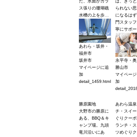
た、水面がガラ
は、きっと
ス張りの珊瑚礁
られない思
水槽の上を歩…
になるはず
門スタッフ
寧にサポー
あわら・坂井・
福井市
坂井市
永平寺・奥
マイページに追
勝山市
加
マイページ
detail_1459.html
加
detail_201
勝原園地
あわら温泉
大野市の勝原に
チ・スイー
ある、BBQ＆キ
ぐりクー
ャンプ場。九頭
ランチ・ス
竜川沿いにあ
ツめぐりク