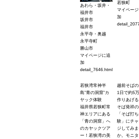
若狭町
あわら・坂井・
マイページ
福井市
加
坂井市
detail_207
福井市
永平寺・奥越
永平寺町
勝山市
マイページに追
加
detail_7646.html
若狭湾常神半
越前そばの
島”青の洞窟”カ
1日で約5
ヤック体験
作りあげる
福井県若狭町常
そば発祥の
神エリアにある
「そば打ち
「青の洞窟」へ
験」にチャ
のカヤックツア
ジしてみま
ー！若狭湾の美
か。モニタ