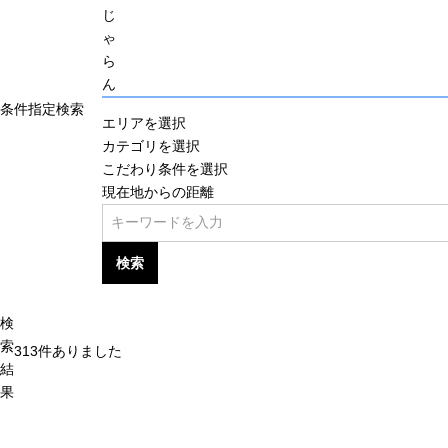
じ
ゃ
ら
ん
条件指定検索
エリアを選択
カテゴリを選択
こだわり条件を選択
現在地からの距離
検索
検
索
313
件ありました
結
果