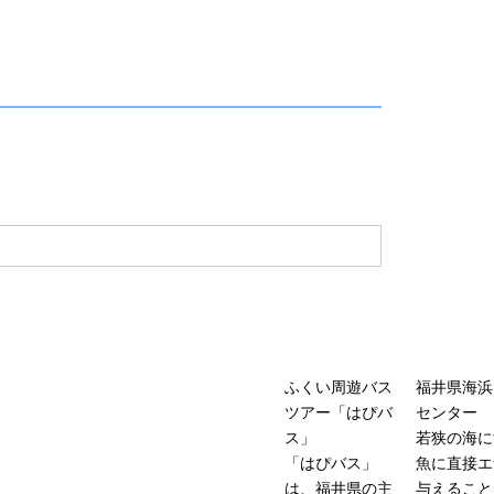
ふくい周遊バス
福井県海浜
ツアー「はぴバ
センター
ス」
若狭の海に
「はぴバス」
魚に直接エ
は、福井県の主
与えること