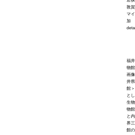
若狭
敦賀
マイ
加
deta
福井
物館
画像
井県
館＞
とし
生物
物館
と内
界三
館の