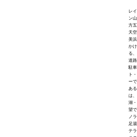
レイ
ン山
方五
天空
美浜
かけ
る、
道路
駐車
ト・
ーで
ある
は、
湖・
望で
ノラ
足湯
テラ