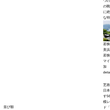
つの
の眺
に絶
な特
若狭
美浜
若狭
マイ
加
deta
芝政
日本
す5
模レ
並び順
ド「