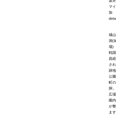
坂井
マイ
加
deta
城山
洞(
場)
戦国
昌経
され
跡地
公園
町の
胴」
広場
園内
が整
ます