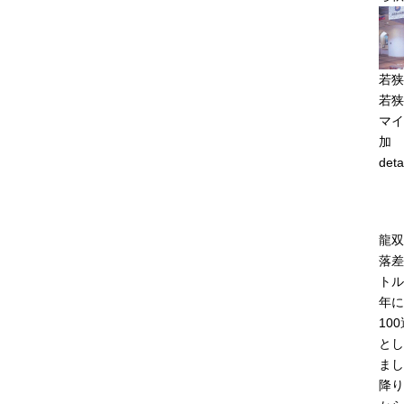
若狭
若狭
マイ
加
deta
龍双
落差
トル
年に
10
とし
まし
降り