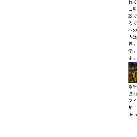
れて
こ単
設で
るで
への
内は
界」
学」
史」
永平
勝山
マイ
加
deta