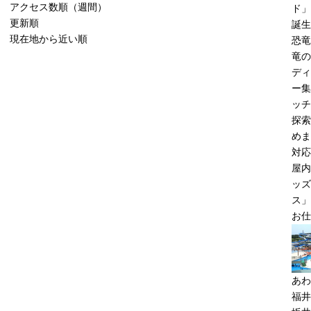
アクセス数順（週間）
ド」
更新順
誕生
現在地から近い順
恐竜
竜の
ディ
ー集
ッチ
探索
めま
対応
屋内
ッズ
ス」
お仕
あわ
福井