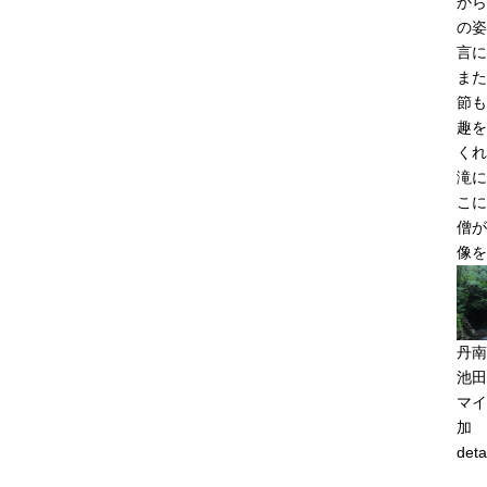
から
の姿
言に
また
節も
趣を
くれ
滝に
こに
僧が
像を
丹南
池田
マイ
加
deta