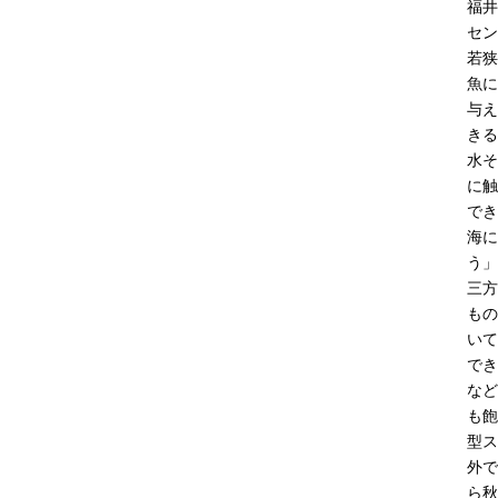
福井
セン
若狭
魚に
与え
きる
水そ
に触
でき
海に
う」
三方
もの
いて
でき
など
も飽
型ス
外で
ら秋