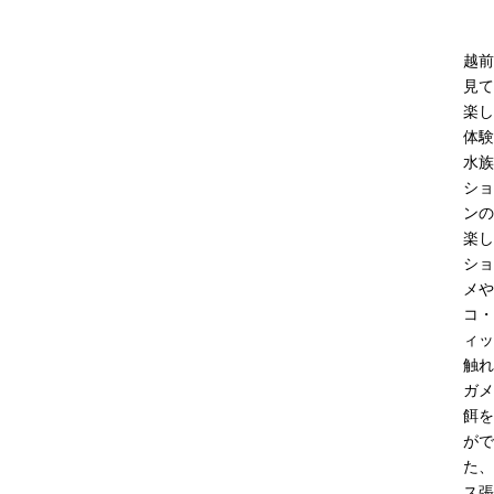
越前
見て
楽し
体験
水族
ショ
ンの
楽し
ショ
メや
コ・
ィッ
触れ
ガメ
餌を
がで
た、
ス張