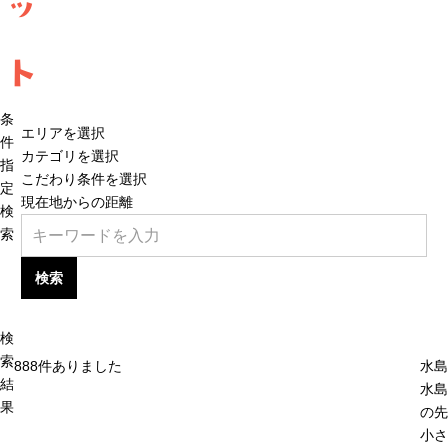
ッ
ト
条
エリアを選択
件
カテゴリを選択
指
こだわり条件を選択
定
現在地からの距離
検
索
検索
検
索
888
件ありました
水島
結
水島
果
の先
小さ