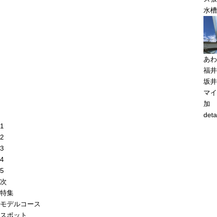
水槽
あわ
福井
坂井
マイ
加
deta
1
2
3
4
5
次
特集
モデルコース
スポット