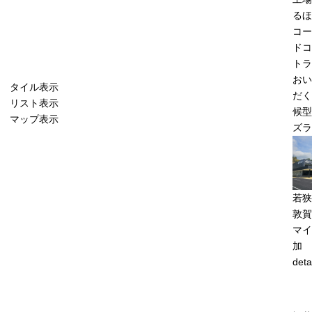
るほ
コー
ドコ
トラ
おい
タイル表示
だく
リスト表示
候型
マップ表示
ズラ
若狭
敦賀
マイ
加
deta