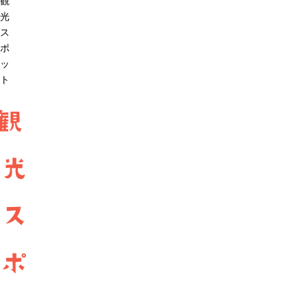
観
光
ス
ポ
ッ
ト
観
光
ス
ポ