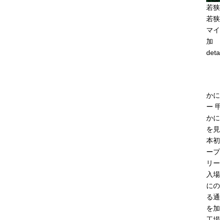
若狭
若狭
マイ
加
deta
かに
ー 
かに
を見
本初
ープ
リー
入場
にの
る通
を加
工場