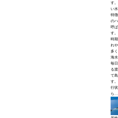
す。
い水
特徴
のハ
呼ば
す。
時期
れや
多く
海水
毎日
る渡
て島
す。
行状
ら…