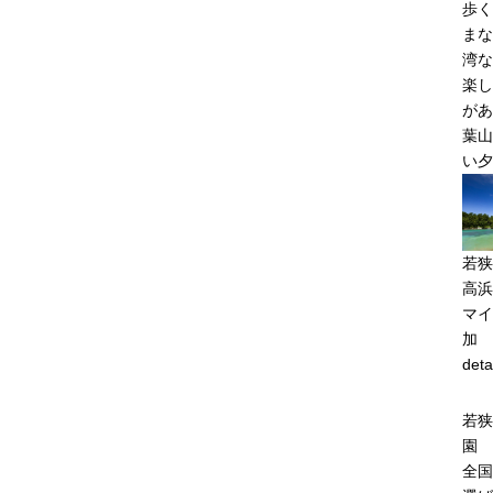
歩く
まな
湾な
楽し
があ
葉山
い夕
若狭
高浜
マイ
加
deta
若狭
園 
全国