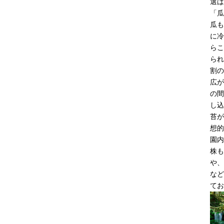
選ば
「瓜
瓜も
に冷
らこ
られ
割の
広が
の間
し込
苔が
想的
園内
株も
や、
など
てお