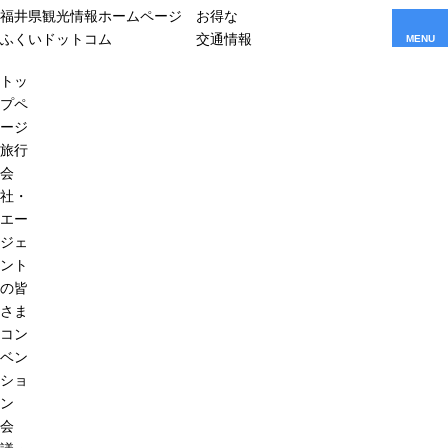
福井県観光情報ホームページ
お得な
ふくいドットコム
交通情報
MENU
トッ
プペ
ージ
旅行
会
社・
エー
ジェ
ント
の皆
さま
コン
ベン
ショ
ン
会