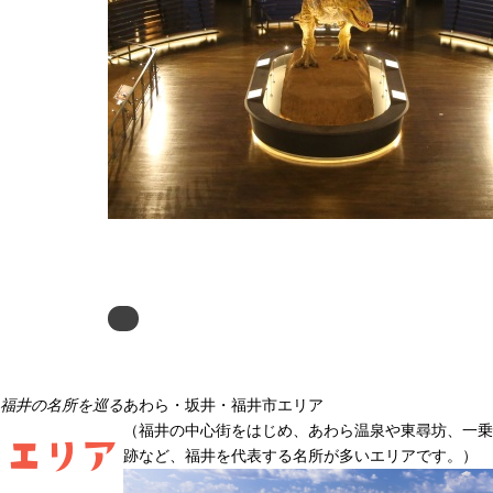
eature/kyouryu
Next
福
井
の
名
所
を
巡
る
あわら・坂井・福井市
エリア
（
福井の中心街をはじめ、あわら温泉や東尋坊、一乗
エリア
跡など、福井を代表する名所が多いエリアです。
）