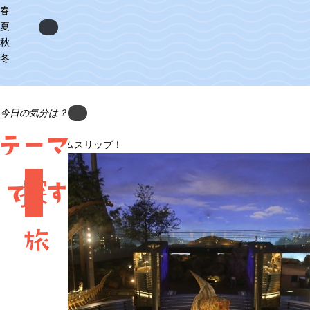
春
夏
Next
秋
冬
今
日
の
気
分
は
？
Previous
竜
テーマ
古の世界へタイムスリップ！
で
探
す
旅