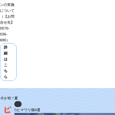
ンの実施
について
（【お問
合せ先】
0570-
036-
690）
詳
細
は
こ
ち
ら
今
が
旬
！
夏
Previous
ピ
べき福井のヒマワリ畑4選