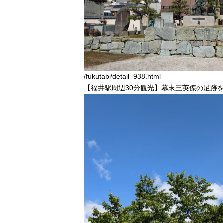
/fukutabi/detail_938.html
【福井駅周辺30分観光】幕末三英傑の足跡