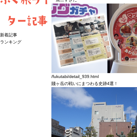
ター記事
新着記事
ランキング
/fukutabi/detail_939.html
賤ヶ岳の戦いにまつわる史跡4選！