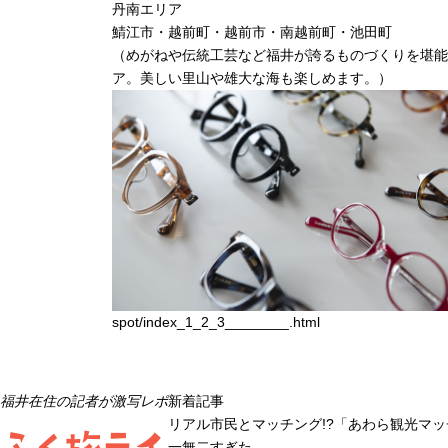
丹南
エリア
鯖江市・越前町・越前市・南越前町・池田町
（
めがねや伝統工芸など福井が誇るものづくりを堪能
ア。美しい里山や雄大な海も楽しめます。
）
spot/index_1_2_3________.html
福
井
在
住
の
記
者
が
激
写
レ
ポ
新着記事
リアル市民とマッチング!?「あわら観光マ
ふく旅ライ
一無二すぎた