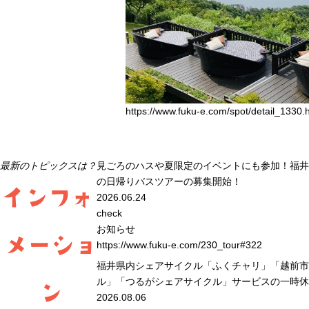
https://www.fuku-e.com/spot/detail_1330.
最
新
の
ト
ピ
ッ
ク
ス
は
？
見ごろのハスや夏限定のイベントにも参加！福井
の日帰りバスツアーの募集開始！
インフォ
2026.06.24
check
お知らせ
メーショ
https://www.fuku-e.com/230_tour#322
福井県内シェアサイクル「ふくチャリ」「越前市
ル」「つるがシェアサイクル」サービスの一時休
ン
2026.08.06