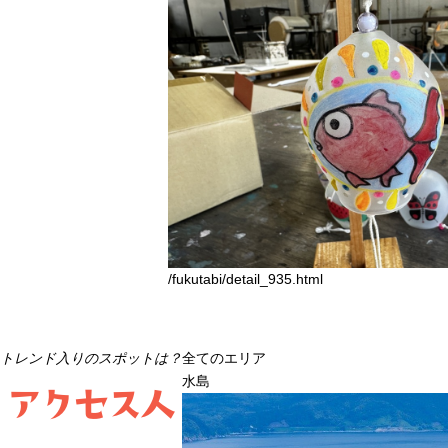
/fukutabi/detail_935.html
ト
レ
ン
ド
入
り
の
ス
ポ
ッ
ト
は
？
全てのエリア
水島
アクセス人