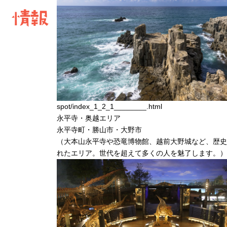
情報
spot/index_1_2_1________.html
永平寺・奥越
エリア
永平寺町・勝山市・大野市
（
大本山永平寺や恐竜博物館、越前大野城など、歴史
れたエリア。世代を超えて多くの人を魅了します。
）