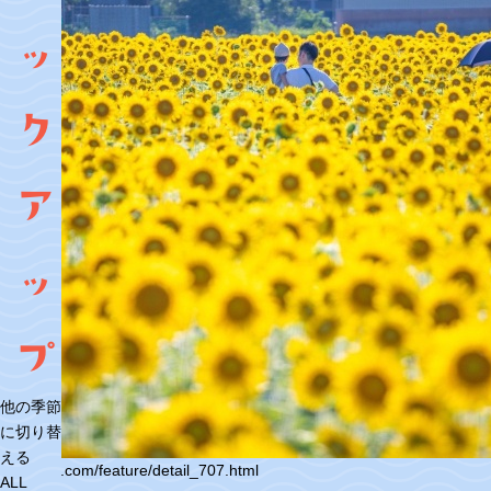
ッ
ク
ア
ッ
プ
他の季節
に切り替
える
ww.fuku-e.com/feature/detail_707.html
ALL