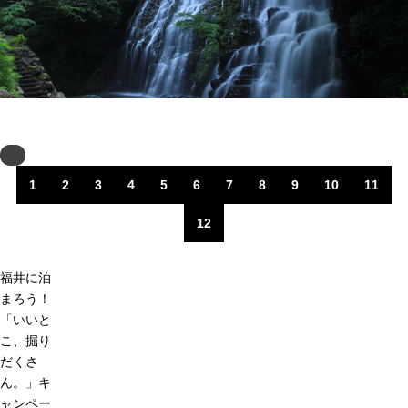
Next
1
2
3
4
5
6
7
8
9
10
11
12
福井に泊
まろう！
「いいと
こ、掘り
だくさ
ん。」キ
ャンペー