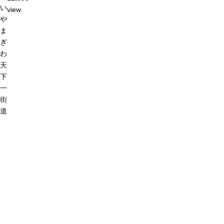
い
view
や
ま
ぎ
わ
天
下
一
街
道