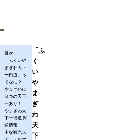
「ふ
目次
く
「ふくいや
まぎわ天下
い
一街道」っ
や
てなに？
やまぎわに
ま
８つの天下
ぎ
一あり！
やまぎわ天
わ
下一街道 関
天
連情報
主な観光ス
下
ポットをマ