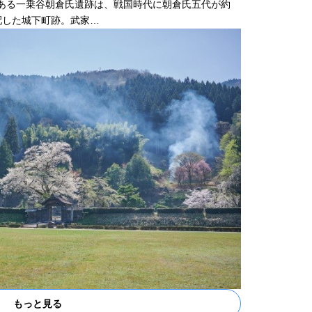
にある一乗谷朝倉氏遺跡は、戦国時代に朝倉氏五代が約
配した城下町跡。武家…
もっと見る