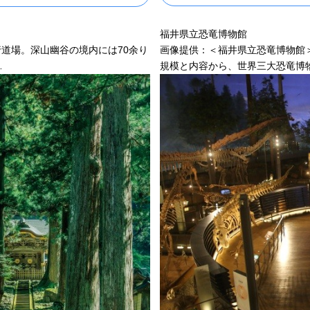
福井県立恐竜博物館
行道場。深山幽谷の境内には70余り
画像提供：＜福井県立恐竜博物館
…
規模と内容から、世界三大恐竜博