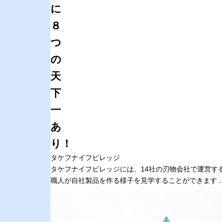
に
８
つ
の
天
下
一
あ
り！
タケフナイフビレッジ
タケフナイフビレッジには、14社の刃物会社で運営す
職人が自社製品を作る様子を見学することができます