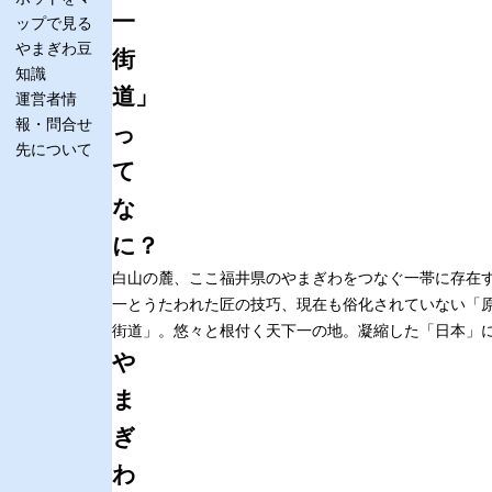
一
ップで見る
やまぎわ豆
街
知識
道」
運営者情
報・問合せ
っ
先について
て
な
に？
白山の麓、ここ福井県のやまぎわをつなぐ一帯に存在
一とうたわれた匠の技巧、現在も俗化されていない「原
街道」。悠々と根付く天下一の地。凝縮した「日本」
や
ま
ぎ
わ