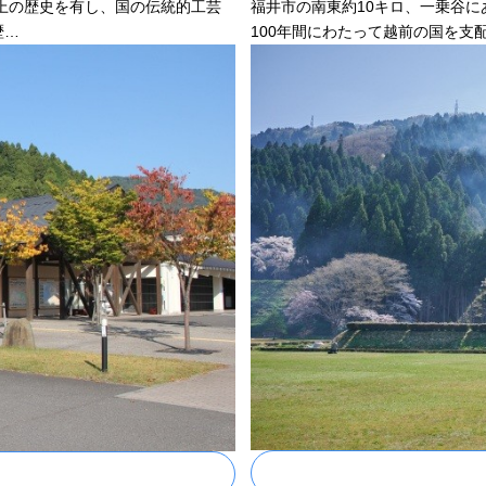
以上の歴史を有し、国の伝統的工芸
福井市の南東約10キロ、一乗谷
歴…
100年間にわたって越前の国を支