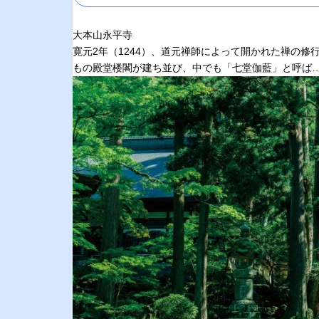
大本山永平寺
寛元2年（1244）、道元禅師によって開かれた禅の修
もの殿堂楼閣が建ち並び、中でも「七堂伽藍」と呼ば