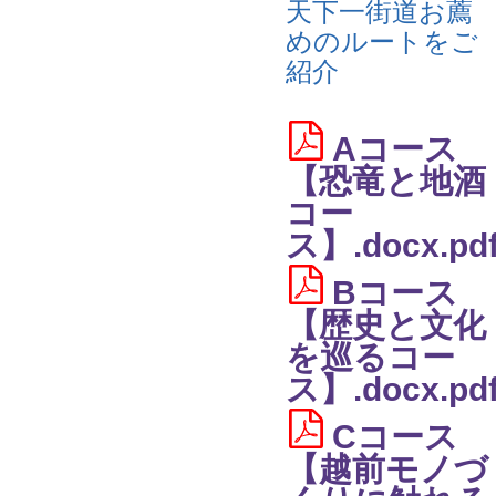
天下一街道お薦
めのルートをご
紹介
Aコース
【恐竜と地酒
コー
ス】.docx.pd
Bコース
【歴史と文化
を巡るコー
ス】.docx.pd
Cコース
【越前モノづ