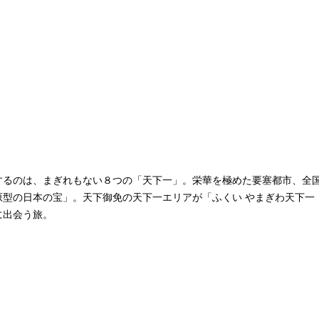
するのは、まぎれもない８つの「天下一」。栄華を極めた要塞都市、全
型の日本の宝」。天下御免の天下一エリアが「ふくい やまぎわ天下一
に出会う旅。