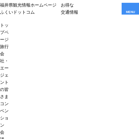
福井県観光情報ホームページ
お得な
ふくいドットコム
交通情報
MENU
トッ
プペ
ージ
旅行
会
社・
エー
ジェ
ント
の皆
さま
コン
ベン
ショ
ン
会