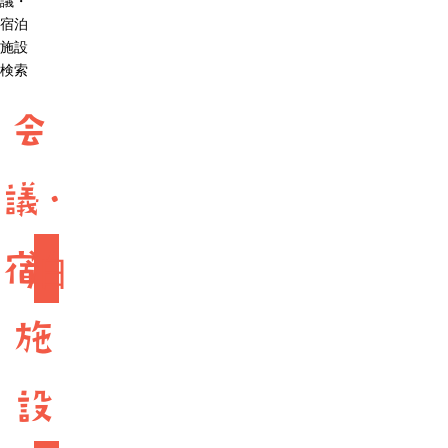
議・
宿泊
施設
検索
会
議・
宿
泊
施
設