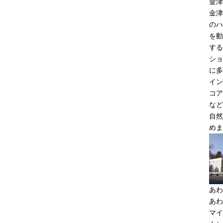
金津
金津
のハ
を動
する
ショ
に多
イン
コア
など
自然
めま
あわ
あわ
マイ