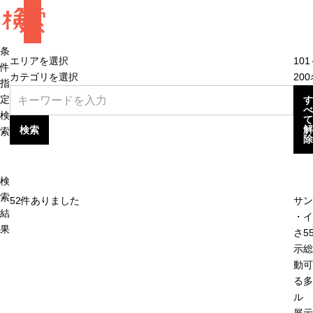
検
索
条
エリアを選択
10
件
カテゴリを選択
20
指
定
す
べ
検
て
解
検索
索
除
検
索
52
件ありました
サン
結
・イ
果
さ5
示総
動可
る多