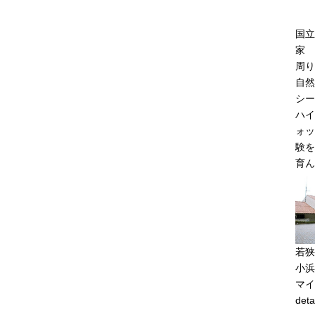
国立
家
周り
自然
シー
ハイ
ォッ
験を
育ん
若狭
小浜
マイ
deta