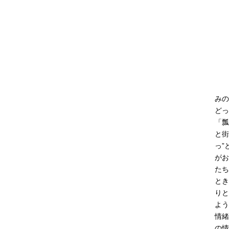
みの
どっ
「瓢
と街
っ”
がお
たち
とき
りと
よう
情緒
の情