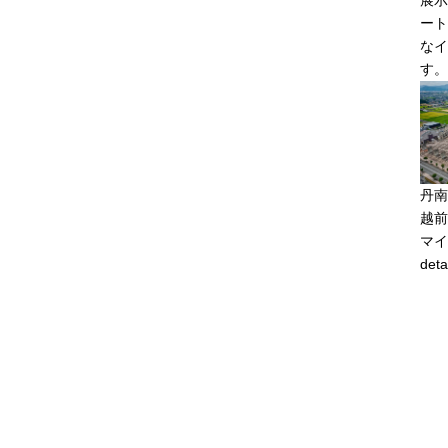
展示
ート
なイ
す。
丹南
越前
マイ
deta