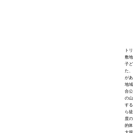
トリ
敷地
子ど
た、
があ
地域
合公
の山
する
ら徒
度の
的体
大規