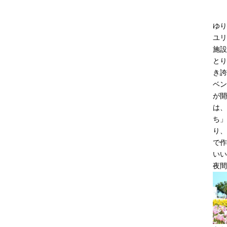
ゆり
ユリ
施設
とり
き誇
ベン
が開
は、
ち」
り、
で作
いい
夜間