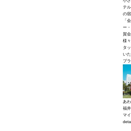
小さ
テル
の宿
「会
ー・
賀会
様々
タッ
いた
プラ
あわ
福井
マイ
deta