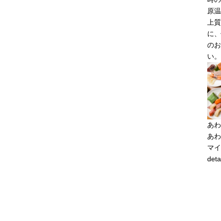
原温
上質
に、
のお
い。
あわ
あわ
マイ
deta