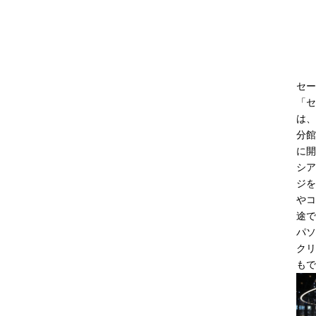
セー
「セ
は、
分館
に開
シア
ジを
やコ
途で
パソ
クリ
もで