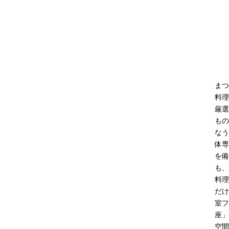
まつ
料理
厳選
もの
なう
体専
を備
も、
料理
だけ
室フ
座」
空間