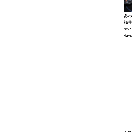
あわ
福井
マイ
deta