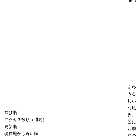
deta
あわ
うる
しい
な風
並び順
界、
アクセス数順（週間）
呂に
更新順
四季
現在地から近い順
時の