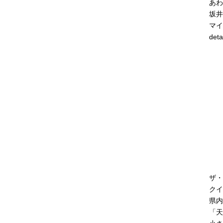
あわ
坂井
マイ
deta
ザ・
クイ
県内
「天