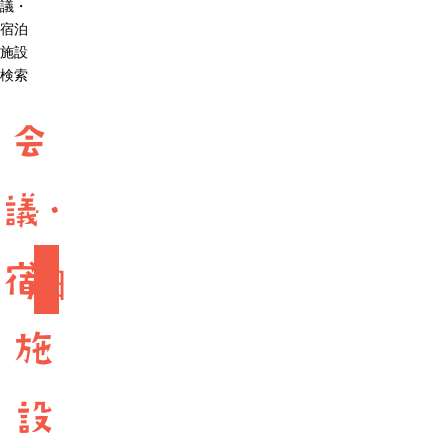
議・
宿泊
施設
検索
会
議・
宿
泊
施
設