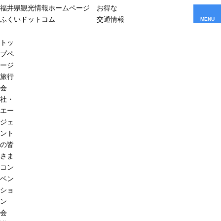
福井県観光情報ホームページ
お得な
ふくいドットコム
交通情報
MENU
トッ
プペ
ージ
旅行
会
社・
エー
ジェ
ント
の皆
さま
コン
ベン
ショ
ン
会