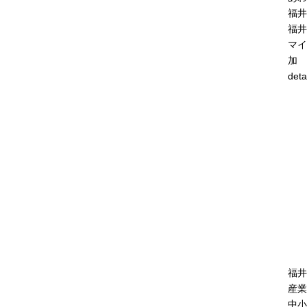
福井
福井
マイ
加
deta
福井
産業
中小