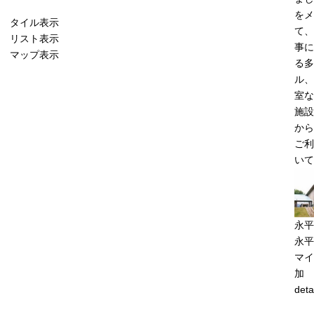
をメ
タイル表示
て、
リスト表示
事に
マップ表示
る多
ル、
室な
施設
から
ご利
い
永平
永平
マイ
加
deta