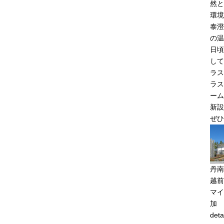
然と
環境
泰澄
の温
日頃
して
ラス
ラス
ーム
新設
ぜひ
丹南
越前
マイ
加
deta