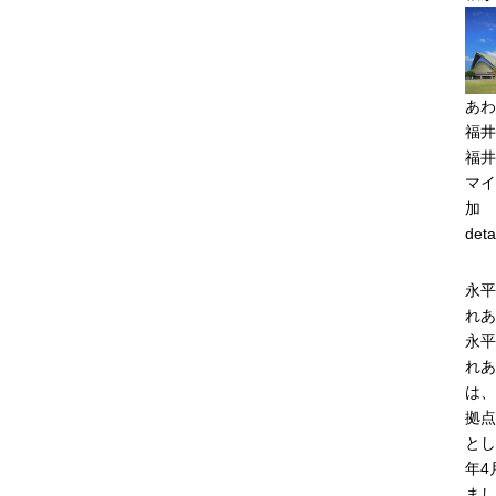
あわ
福井
福井
マイ
加
deta
永平
れあ
永平
れあ
は、
拠点
とし
年4
まし