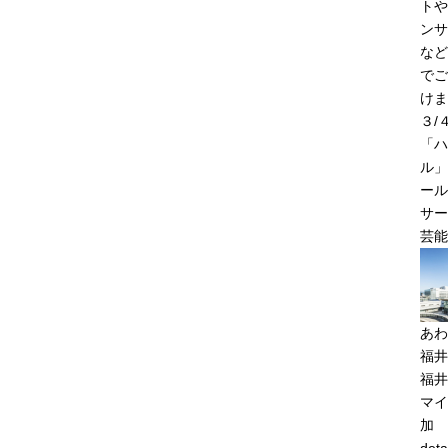
トや
ンサ
など
でご
けま
３/
「ハ
ル」
ール
サー
芸能
あわ
福井
福井
マイ
加