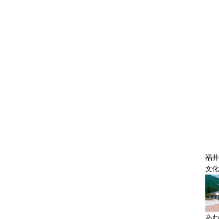
福井
文化
あわ