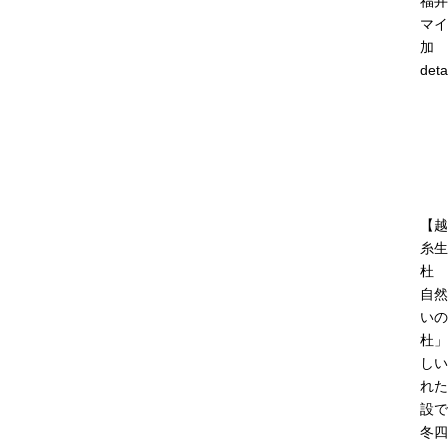
福井
マイ
加
deta
【越
糸生
杜
自然
いの
杜」
しい
れた
設で
冬四