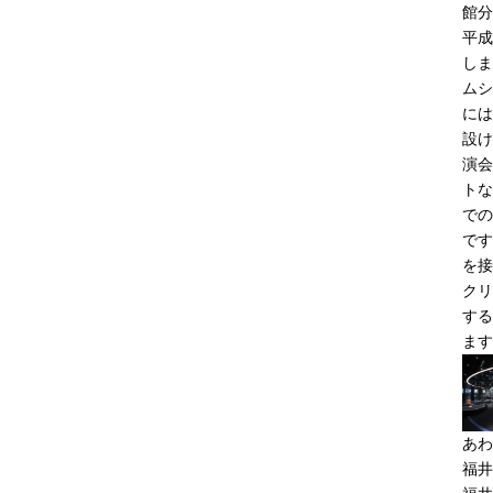
館分
平成
しま
ムシ
には
設け
演会
トな
での
です
を接
クリ
する
ます
あわ
福井