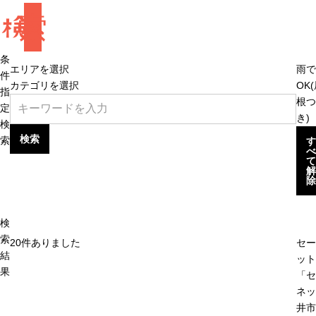
検
索
条
エリアを選択
雨で
件
カテゴリを選択
OK
指
根つ
定
き)
検
検索
索
す
べ
て
解
除
検
索
20
件ありました
セー
結
ット
果
「セ
ネッ
井市