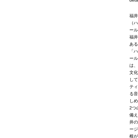
deta
福井
（ハ
ール
福井
ある
「ハ
ール
は、
文化
して
ティ
る音
しめ
2つ
備え
井の
ージ
根が