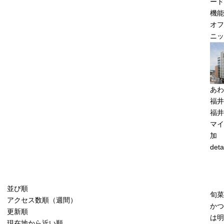
ード
機能
オフ
ニッ
あわ
福井
福井
マイ
加
deta
並び順
旬菜
アクセス数順（週間）
かつ
更新順
は明
現在地から近い順