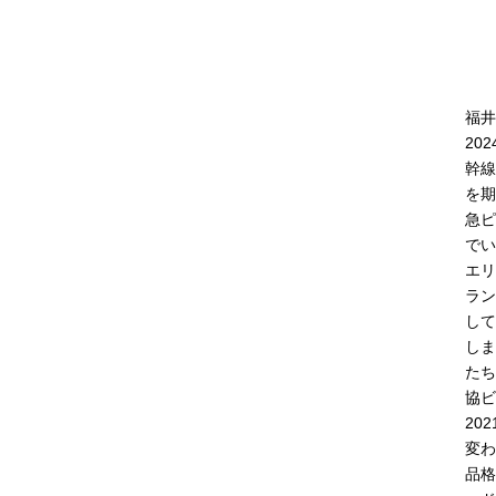
福井
20
幹線
を期
急ピ
でい
エリ
ラン
して
しま
たち
協ビ
20
変わ
品格