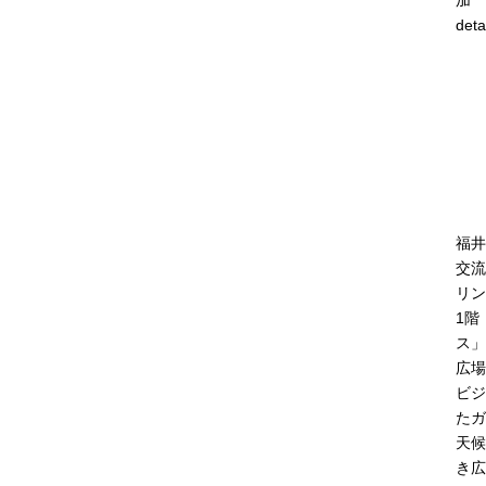
deta
福井
交流
リン
1階
ス」
広場
ビジ
たガ
天候
き広