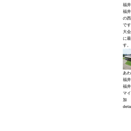
福井
福井
の西
です
大会
に最
す。
あわ
福井
福井
マイ
加
deta