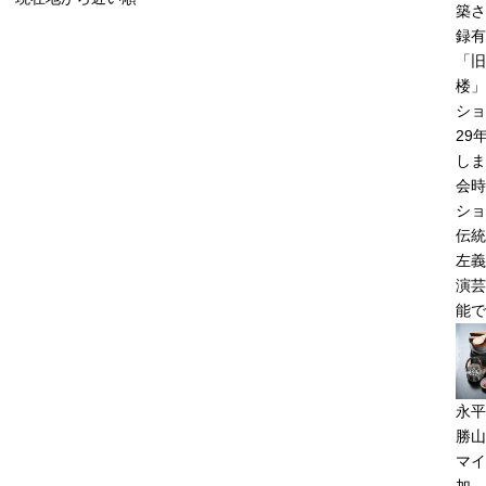
築さ
録有
「旧
楼」
ショ
29
しま
会時
ショ
伝統
左義
演芸
能で
永平
勝山
マイ
加