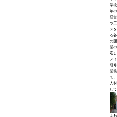
学校
年の
経営
や工
スを
る各
の開
業の
応し
メイ
研修
業務
て、
人材
して
あわ