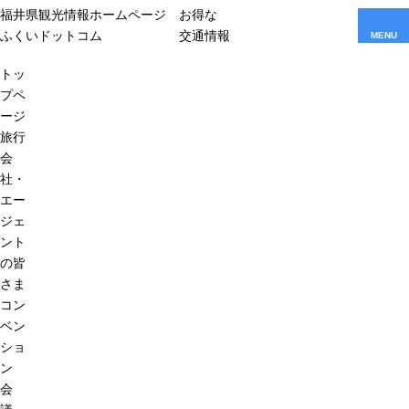
福井県観光情報ホームページ
お得な
ふくいドットコム
交通情報
MENU
トッ
プペ
ージ
旅行
会
社・
エー
ジェ
ント
の皆
さま
コン
ベン
ショ
ン
会