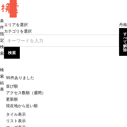
検
索
条
エリアを選択
丹南
件
カテゴリを選択
指
す
べ
定
て
解
検
除
検索
索
検
索
95
件ありました
結
並び順
果
アクセス数順（週間）
更新順
現在地から近い順
タイル表示
リスト表示