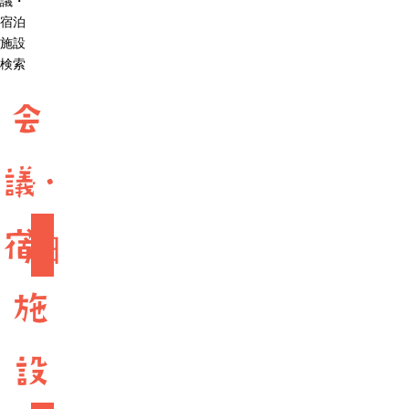
議・
宿泊
施設
検索
会
議・
宿
泊
施
設