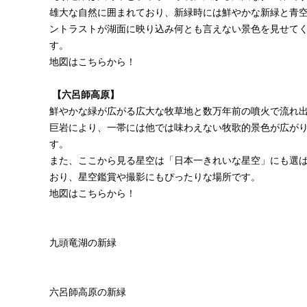
雄大な自然に囲まれており、新緑時には鮮やかな新緑と青
ントラストが湖面に映り込み何とも言えない景色を見せて
す。
地図は
こちら
から！
【六呂師高原】
鮮やかな緑が広がる広大な牧草地と数万年前の噴火で流れ
巨岩により、一帯には他では味わえない牧歌的景色が広が
す。
また、ここから見る星空は「日本一きれいな星空」にも選
おり、星空鑑賞や撮影にもぴったりな場所です。
地図は
こちら
から！
九頭竜湖の新緑
六呂師高原の新緑