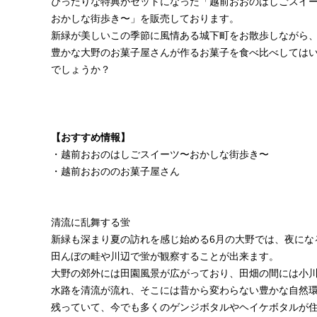
ぴったりな特典がセットになった「越前おおのはしごスイ
おかしな街歩き〜」を販売しております。
新緑が美しいこの季節に風情ある城下町をお散歩しながら
豊かな大野のお菓子屋さんが作るお菓子を食べ比べしては
でしょうか？
【おすすめ情報】
・
越前おおのはしごスイーツ〜おかしな街歩き〜
・
越前おおののお菓子屋さん
清流に乱舞する蛍
新緑も深まり夏の訪れを感じ始める6月の大野では、夜にな
田んぼの畦や川辺で蛍が観察することが出来ます。
大野の郊外には田園風景が広がっており、田畑の間には小
水路を清流が流れ、そこには昔から変わらない豊かな自然
残っていて、今でも多くのゲンジボタルやヘイケボタルが