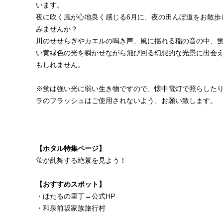
います。
夜に吹く風が心地良く感じる6月に、夜の田んぼ道をお散歩
みませんか？
川のせせらぎやカエルの鳴き声、風に揺れる稲の音の中、
い黄緑色の光を瞬かせながら飛び回る幻想的な光景に出会
もしれません。
※蛍は強い光に弱い生き物ですので、懐中電灯で照らした
ラのフラッシュはご使用されないよう、お願い致します。
【ホタル特集ページ】
蛍が乱舞する絶景を見よう！
【おすすめスポット】
・ほたるの里丁→
公式HP
・
和泉前坂家族旅行村