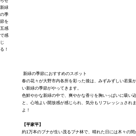
らせ
新緑
の季
節を
五感
で感
じ
る！
新緑の季節におすすめのスポット
春の花々が大野市内各所を彩った後は、みずみずしい若葉
い新緑の季節がやってきます。
色鮮やかな新緑の中で、爽やかな香りを胸いっぱいに吸い
と、心地よい開放感が感じられ、気分もリフレッシュされ
よ！
【平家平】
約1万本のブナが生い茂るブナ林で、晴れた日には木々の間