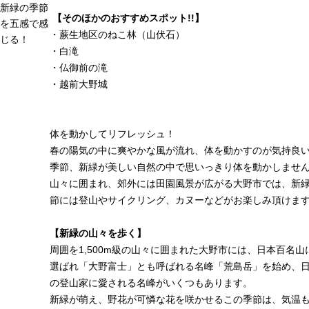
新緑の季節
【そのほかのおすすめスポット!!
】
を五感で感
・
蕨生地区のねこ林（山伏石）
じる！
・
白滝
・
仏御前の滝
・
越前大野城
体を動かしてリフレッシュ！
春の陽気の中に爽やかな風が流れ、体を動かすのが気持良
季節、新緑が美しい自然の中で思いっきり体を動かしませ
山々に囲まれ、郊外には田園風景が広がる大野市では、新
節には登山やサイクリング、カヌーなどがお楽しみ頂けま
【新緑の山々を歩く】
周囲を1,500m級の山々に囲まれた大野市には、日本百名山
選ばれ「大野富士」とも呼ばれる名峰「荒島岳」を始め、
の登山家に愛される名峰がいくつもあります。
新緑が萌え、野花が可憐な花を咲かせるこの季節は、気温