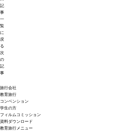
記
事
一
覧
に
戻
る
次
の
記
事
旅行会社
教育旅行
コンベンション
学生の方
フィルムコミッション
資料ダウンロード
教育旅行メニュー