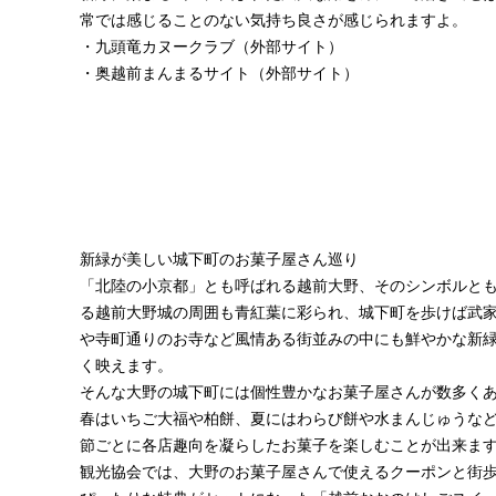
常では感じることのない気持ち良さが感じられますよ。
・
九頭竜カヌークラブ
（外部サイト）
・
奥越前まんまるサイト
（外部サイト）
新緑が美しい城下町のお菓子屋さん巡り
「北陸の小京都」とも呼ばれる越前大野、そのシンボルと
る越前大野城の周囲も青紅葉に彩られ、城下町を歩けば武
や寺町通りのお寺など風情ある街並みの中にも鮮やかな新
く映えます。
そんな大野の城下町には個性豊かなお菓子屋さんが数多く
春はいちご大福や柏餅、夏にはわらび餅や水まんじゅうな
節ごとに各店趣向を凝らしたお菓子を楽しむことが出来ま
観光協会では、大野のお菓子屋さんで使えるクーポンと街