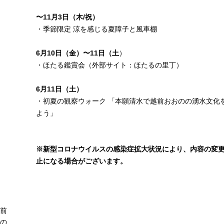
〜11月3日（木/祝）
・
季節限定 涼を感じる夏障子と風車棚
6月10日（金）〜11日（土
）
・
ほたる鑑賞会
（外部サイト：ほたるの里丁）
6月11日（土）
・
初夏の観察ウォーク 「本願清水で越前おおのの湧水文化
よう」
※新型コロナウイルスの感染症拡大状況により、内容の変
止になる場合がございます。
前
の