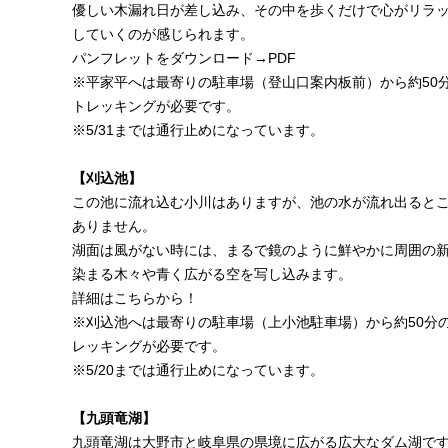
優しい木漏れ日が差し込み、その中を歩くだけで心がリラ
していくのが感じられます。
パンフレットをダウンロード→
PDF
※平家平へは最寄りの駐車場（登山口案内板前）から約50
トレッキングが必要です。
※5/31までは通行止めになっています。
【刈込池】
この池に流れ込む小川はありますが、池の水が流れ出ると
ありません。
湖面は風がない時には、まるで鏡のように鮮やかに周囲の
染まる木々や青く広がる空を写し込みます。
詳細は
こちら
から！
※刈込池へは最寄りの駐車場（上小池駐車場）から約50分
レッキングが必要です。
※5/20までは通行止めになっています。
【九頭竜湖】
九頭竜湖は大野市と岐阜県の県境に広がる広大なダム湖で