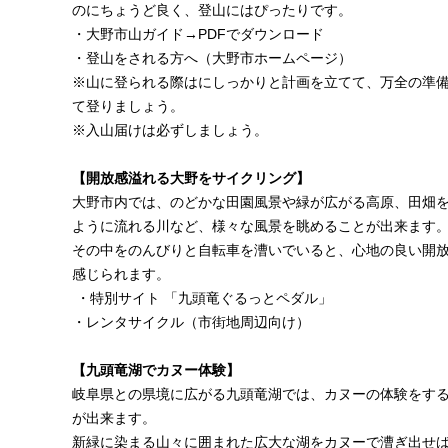
のにちょうど良く、登山にはぴったりです。
・大野市山ガイド→
PDFでダウンロード
・
登山をされる方へ
（大野市ホームページ）
※山に登られる際はにしっかりと計画を立てて、万全の準
て登りましょう。
※入山届けは必ずしましょう。
【開放感溢れる大野をサイクリング】
大野市内では、のどかな田園風景や緑が広がる高原、田畑
ように流れる川など、様々な風景を眺めることが出来ます
その中をのんびりと自転車を漕いでいると、心地の良い開
感じられます。
・特別サイト
「九頭竜ぐるっとペダル」
・
レンタサイクル
（市街地周辺向け）
【九頭竜湖でカヌー体験】
岐阜県との県境に広がる九頭竜湖では、カヌーの体験をす
が出来ます。
新緑に染まる山々に囲まれた広大な湖をカヌーで漕ぎ出せ