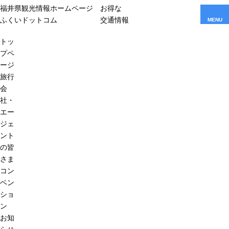
福井県観光情報ホームページ
お得な
ふくいドットコム
交通情報
MENU
トッ
プペ
ージ
旅行
会
社・
エー
ジェ
ント
の皆
さま
コン
ベン
ショ
ン
お知