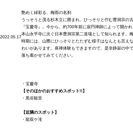
艶めく緑彩る、梅雨の名刹
うっそうと茂る杉木立に囲まれ、ひっそりと佇む曹洞宗の
『宝慶寺』。今から、約700年前に寂円禅師によって開かれ
本山永平寺に次ぐ日本曹洞宗第二道場として知られます。
2022.05.17
時期には、山際にひっそりとたたずむ様子はなんとも言え
わいがあります。座禅体験もできますので、是非静寂の中
落ち着かせてみてください。
・
宝慶寺
【そのほかのおすすめスポット!!
】
・
黒谷観音
【近隣のスポット】
・
龍双ケ滝