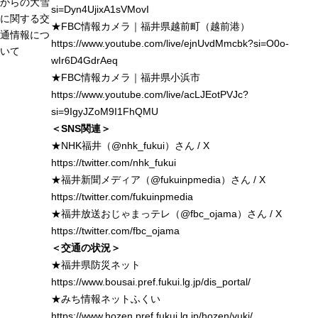
からの大雪
si=Dyn4UjixA1sVMovI
に関する交
★FBC情報カメラ｜福井県越前町（越前港）
通情報につ
https://www.youtube.com/live/ejnUvdMmcbk?si=O0o-
いて
wIr6D4GdrAeq
★FBC情報カメラ｜福井県小浜市
https://www.youtube.com/live/acLJEotPVJc?
si=9IgyJZoM9I1FhQMU
＜SNS関連＞
★NHK福井（@nhk_fukui）さん / X
https://twitter.com/nhk_fukui
★福井新聞メディア（@fukuinpmedia）さん / X
https://twitter.com/fukuinpmedia
★福井放送おじゃまっテレ（@fbc_ojama）さん / X
https://twitter.com/fbc_ojama
＜交通の状況＞
★福井県防災ネット
https://www.bousai.pref.fukui.lg.jp/dis_portal/
★みち情報ネットふくい
https://www.hozen.pref.fukui.lg.jp/hozen/yuki/