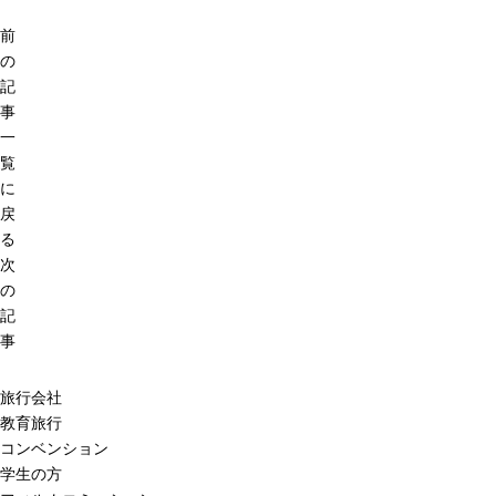
前
の
記
事
一
覧
に
戻
る
次
の
記
事
旅行会社
教育旅行
コンベンション
学生の方