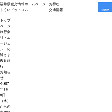
福井県観光情報ホームページ
お得な
ふくいドットコム
交通情報
MENU
トップ
ページ
旅行会
社・エ
ージェ
ントの
皆さま
教育旅
行
お知ら
せ
令和7
年1月
8日
（水）
からの