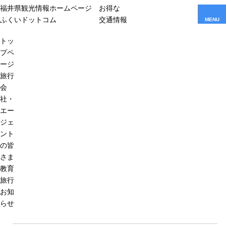
福井県観光情報ホームページ
お得な
ふくいドットコム
交通情報
MENU
トッ
プペ
ージ
旅行
会
社・
エー
ジェ
ント
の皆
さま
教育
旅行
お知
らせ