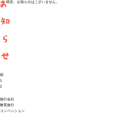
お
現在、お知らせはございません。
知
ら
せ
前
1
2
旅行会社
教育旅行
コンベンション