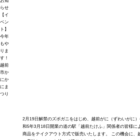
お知
らせ
【イ
ベン
ト】
今年
もや
りま
す！
越前
市か
にか
にま
つり
2月19日解禁のズボガニをはじめ、越前がに（ずわいがに）
和5年3月18日開業の道の駅「越前たけふ」関係者の皆様に
商品をテイクアウト方式で販売いたします。 この機会に、