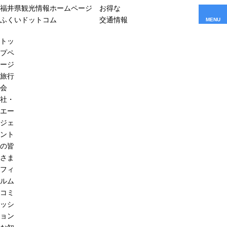
福井県観光情報ホームページ
お得な
ふくいドットコム
交通情報
MENU
トッ
プペ
ージ
旅行
会
社・
エー
ジェ
ント
の皆
さま
フィ
ルム
コミ
ッシ
ョン