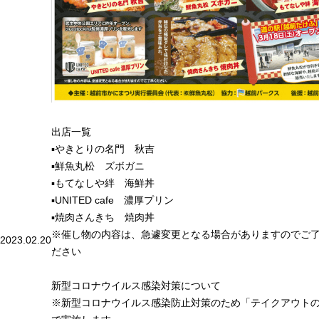
出店一覧
▪やきとりの名門 秋吉
▪鮮魚丸松 ズボガニ
▪もてなしや絆 海鮮丼
▪UNITED cafe 濃厚プリン
▪焼肉さんきち 焼肉丼
※催し物の内容は、急遽変更となる場合がありますのでご
2023.02.20
ださい
新型コロナウイルス感染対策について
※新型コロナウイルス感染防止対策のため「テイクアウト