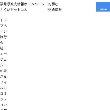
福井県観光情報ホームページ
お得な
ふくいドットコム
交通情報
MENU
トッ
プペ
ージ
旅行
会
社・
エー
ジェ
ント
の皆
さま
フィ
ルム
コミ
ッシ
ョン