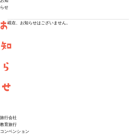
お知
らせ
お
現在、お知らせはございません。
知
ら
せ
旅行会社
教育旅行
コンベンション