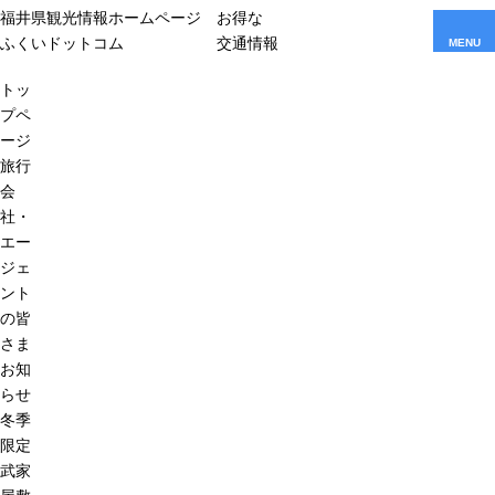
福井県観光情報ホームページ
お得な
ふくいドットコム
交通情報
MENU
トッ
プペ
ージ
旅行
会
社・
エー
ジェ
ント
の皆
さま
お知
らせ
冬季
限定
武家