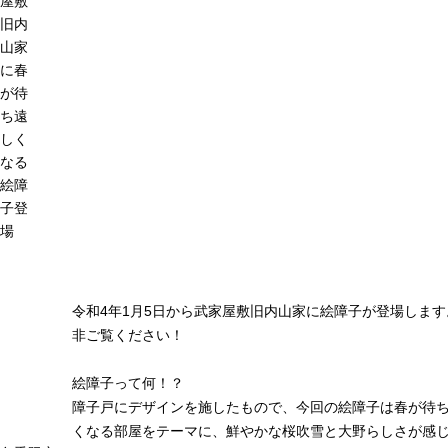
屋敷
旧内
山家
に春
が待
ち遠
しく
なる
絵障
子登
場
令和4年1月5日から武家屋敷旧内山家に絵障子が登場します
非ご覧ください！
絵障子って何！？
障子戸にデザインを施したもので、今回の絵障子は春が待
くなる部屋をテーマに、鮮やかな桜吹雪と大野らしさが感