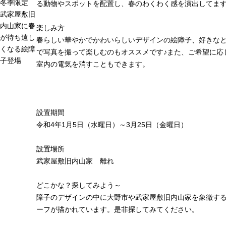
冬季限定
る動物やスポットを配置し、春のわくわく感を演出してま
武家屋敷旧
内山家に春
楽しみ方
が待ち遠し
春らしい華やかでかわいらしいデザインの絵障子、好きな
くなる絵障
で写真を撮って楽しむのもオススメです♪また、ご希望に応
子登場
室内の電気を消すこともできます。
設置期間
令和4年1月5日（水曜日）～3月25日（金曜日）
設置場所
武家屋敷旧内山家 離れ
どこかな？探してみよう～
障子のデザインの中に大野市や武家屋敷旧内山家を象徴す
ーフが描かれています。是非探してみてください。