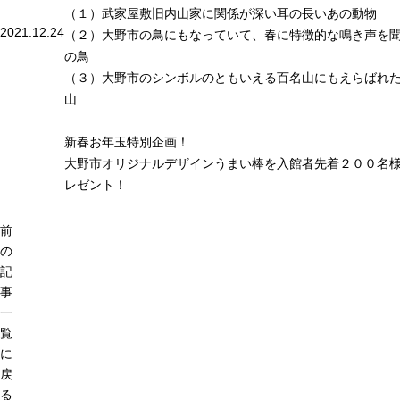
（１）武家屋敷旧内山家に関係が深い耳の長いあの動物
2021.12.24
（２）大野市の鳥にもなっていて、春に特徴的な鳴き声を
の鳥
（３）大野市のシンボルのともいえる百名山にもえらばれ
山
新春お年玉特別企画！
大野市オリジナルデザインうまい棒を入館者先着２００名
レゼント！
前
の
記
事
一
覧
に
戻
る