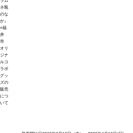
ラム
ネ瓶
のな
か』
×福
井
市
オリ
ジナ
ルコ
ラボ
グッ
ズの
販売
につ
いて