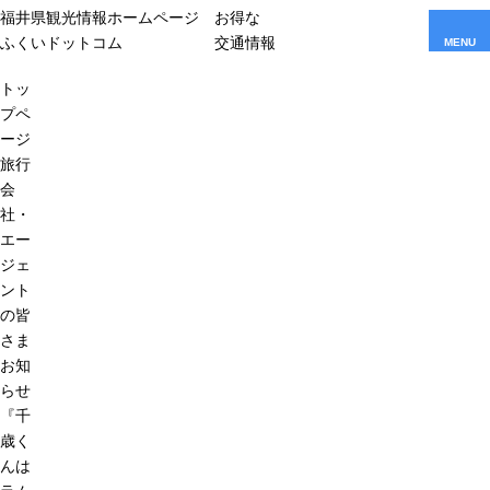
福井県観光情報ホームページ
お得な
ふくいドットコム
交通情報
MENU
トッ
プペ
ージ
旅行
会
社・
エー
ジェ
ント
の皆
さま
お知
らせ
『千
歳く
んは