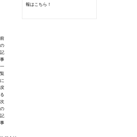
報はこちら！
前
の
記
事
一
覧
に
戻
る
次
の
記
事