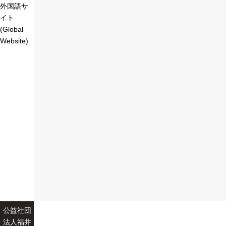
外国語サ
イト
(Global
Website)
公益社団
法人福井