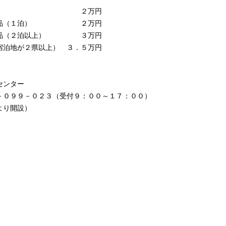
単体料金 ２万円
品（１泊） ２万円
（２泊以上） ３万円
２県以上） ３．５万円
センター
２３（受付９：００～１７：００）
開設）