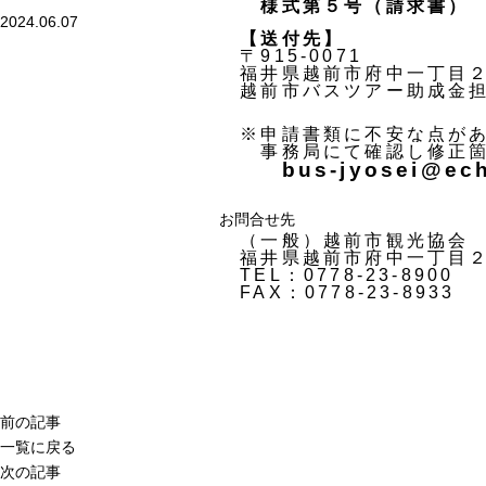
様式第５号（請求書）
2024.06.07
【送付先】
〒915-0071
福井県越前市府中一丁目２
越前市バスツアー助成金担
※申請書類に不安な点があ
事務局にて確認し修正箇
bus-jyosei@ech
お問合せ先
（一般）越前市観光協会 
福井県越前市府中一丁目２
TEL：0778-23-8900
FAX：0778-23-8933
前の記事
一覧に戻る
次の記事