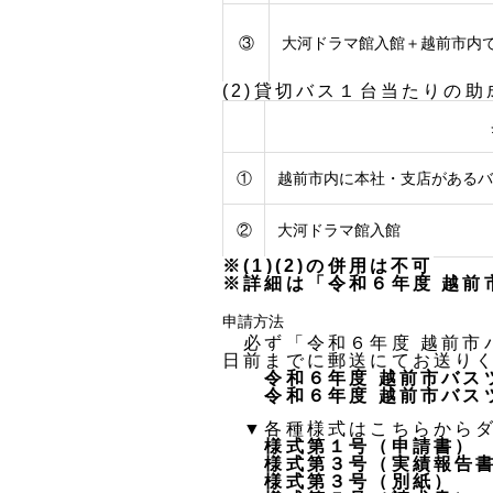
③
大河ドラマ館入館＋越前市内
(2)貸切バス１台当たりの助
①
越前市内に本社・支店がある
②
大河ドラマ館入館
※(1)(2)の併用は不可
※詳細は「令和６年度 越前
申請方法
必ず「令和６年度
越前市
日前までに郵送にてお送り
令和６年度 越前市バス
令和６年度 越前市バス
▼各種様式はこちらからダ
様式第１号（申請書）
様式第３号（実績報告
様式第３号（別紙）