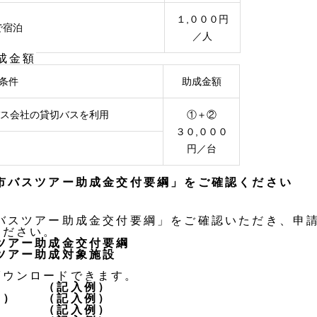
１,０００円
で宿泊
／人
成金額
条件
助成金額
バス会社の貸切バスを利用
①＋②
３０,０００
円／台
市バスツアー助成金交付要綱」をご確認ください
バスツアー助成金交付要綱
」をご確認いただき、申
ください。
ツアー助成金交付要綱
ツアー助成対象施設
ウンロードできます。
（記入例）
書）
（記入例）
（記入例）