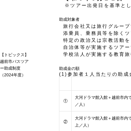
※ツアー出発日を基準とし
助成対象者
旅行会社又は旅行グループ
添乗員、乗務員等を除くツ
特定の政治又は宗教活動を
自治体等が実施するツアー
学校法人が実施する教育旅
【トピックス】
越前市バスツア
ー助成制度
助成金の額
(1)参加者１人当たりの助成
（2024年度）
大河ドラマ館入館＋越前市内で
①
／人）
大河ドラマ館入館＋越前市内で
②
上／人）