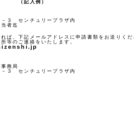
（記入例）
－３ センチュリープラザ内
当者迄
れば、下記メールアドレスに申請書類をお送りくだ
所等のご連絡をいたします。
izenshi.jp
事務局
－３ センチュリープラザ内