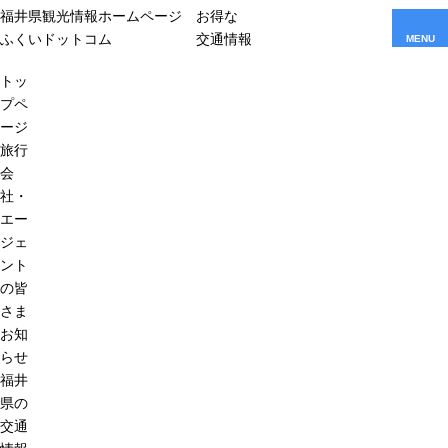
福井県観光情報ホームページ
お得な
ふくいドットコム
交通情報
MENU
トッ
プペ
ージ
旅行
会
社・
エー
ジェ
ント
の皆
さま
お知
らせ
福井
県の
交通