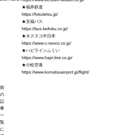
★福井鉄道
https://fukutetsu.jp/
★京福バス
https://bus.keifuku.co.jp/
★ネクスコ中日本
https://www.c-nexco.co.jp/
★ハピラインふくい
https://www.hapi-line.co.jp/
★小松空港
https://www.komatsuairport.jp/flight/
前
の
記
事
一
覧
に