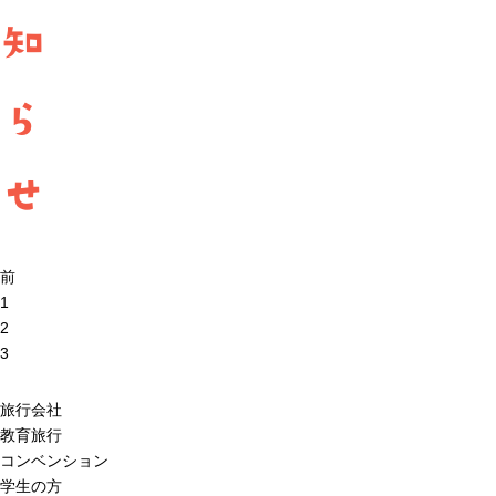
知
ら
せ
前
1
2
3
旅行会社
教育旅行
コンベンション
学生の方