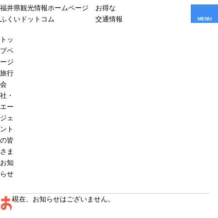
福井県観光情報ホームページ
お得な
ふくいドットコム
交通情報
MENU
トッ
プペ
ージ
旅行
会
社・
エー
ジェ
ント
の皆
さま
お知
らせ
お
現在、お知らせはございません。