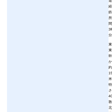
道
経
鉄
所
間
3
分
東
東
幹
か
約
1
米
特
さ
4
敦
北