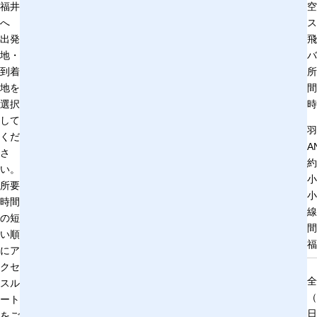
福井
空
へ
出発
飛
地・
バ
到着
所
地を
間
選択
時
して
羽
くだ
A
さ
約
い。
小
所要
小
時間
線
の短
間
い順
福
にア
クセ
全
スル
（
ート
日
をご