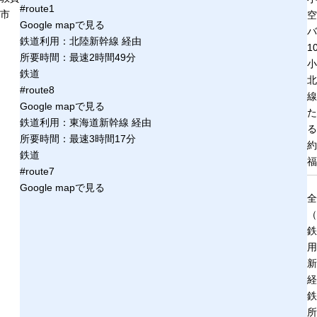
#route1
市
空
Google mapで見る
バ
鉄道利用：北陸新幹線 経由
1
所要時間：最速2時間49分
小
鉄道
北
#route8
線
Google mapで見る
た
鉄道利用：東海道新幹線 経由
る
所要時間：最速3時間17分
約
鉄道
福
#route7
Google mapで見る
全
（
鉄
用
新
経
鉄
所