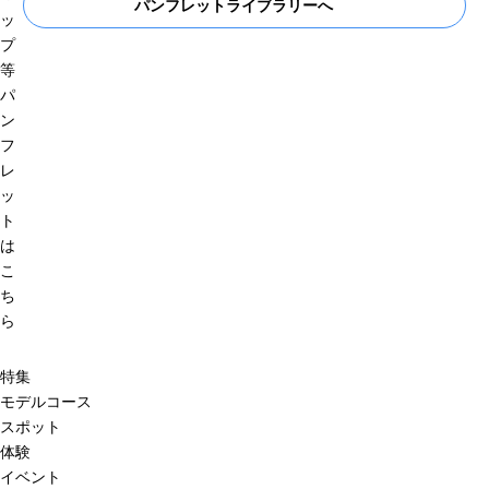
パンフレットライブラリーへ
ッ
プ
等
パ
ン
フ
レ
ッ
ト
は
こ
ち
ら
特集
モデルコース
スポット
体験
イベント