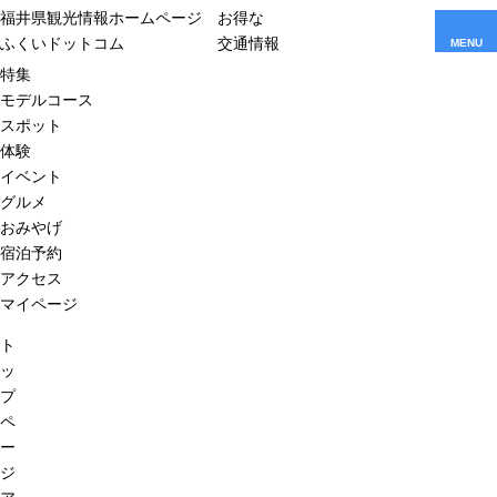
福井県観光情報ホームページ
お得な
ふくいドットコム
交通情報
MENU
特集
モデルコース
スポット
体験
イベント
グルメ
おみやげ
宿泊予約
アクセス
マイページ
ト
ッ
プ
ペ
ー
ジ