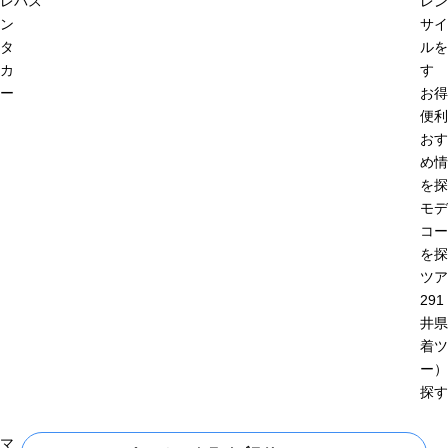
レ
バス
レン
ン
サイ
タ
ルを
カ
す
ー
お得
便利
おす
め情
を探
モデ
コー
を探
ツア
29
井県
着ツ
ー）
探す
マ