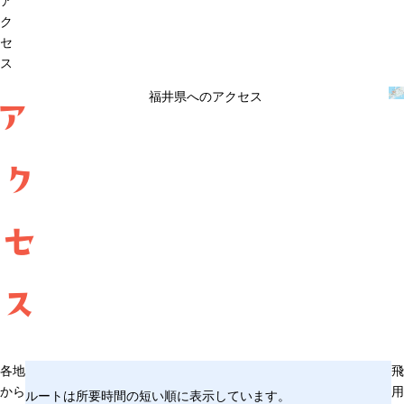
ア
ク
セ
ス
福井県へのアクセス
ア
ク
セ
ス
各地
飛
から
用
ルートは所要時間の短い順に表示しています。