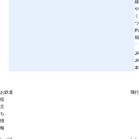
線
や
く
つ
約
福
J
J
本
お
鉄道
飛行
役
立
ち
情
報