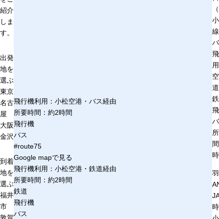
（
紹介
小
しま
線
す。
バ
飛
出発
用
地を
空
選ぶ
道
東京
鉄
飛行機利用：小松空港・バス経由
名古
飛
所要時間：約2時間
屋
バ
飛行機
大阪
所
バス
金沢
間
#route75
時
Google mapで見る
到着
飛行機利用：小松空港・鉄道経由
地を
羽
所要時間：約2時間
選ぶ
AN
鉄道
福井
J
飛行機
市
時
バス
敦賀
小