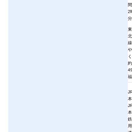
間
2
分
東
北
線
や
く
約
4
福
J
本
J
本
鉄
用