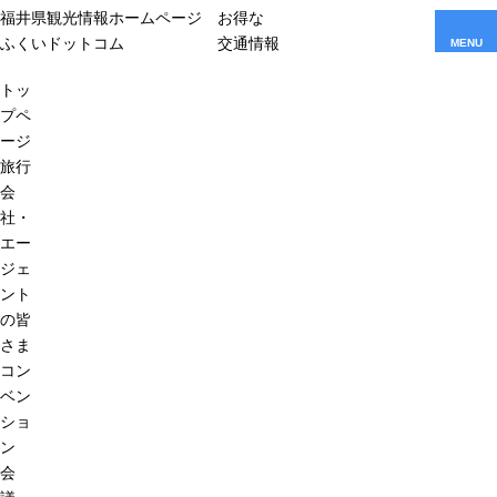
福井県観光情報ホームページ
お得な
ふくいドットコム
交通情報
MENU
トッ
プペ
ージ
旅行
会
社・
エー
ジェ
ント
の皆
さま
コン
ベン
ショ
ン
会