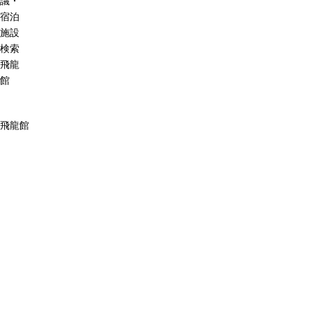
議・
宿泊
施設
検索
飛龍
館
飛龍館