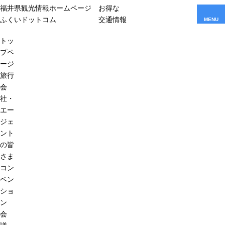
福井県観光情報ホームページ
お得な
ふくいドットコム
交通情報
MENU
トッ
プペ
ージ
旅行
会
社・
エー
ジェ
ント
の皆
さま
コン
ベン
ショ
ン
会