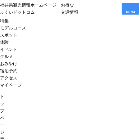
福井県観光情報ホームページ
お得な
ふくいドットコム
交通情報
MENU
特集
モデルコース
スポット
体験
イベント
グルメ
おみやげ
宿泊予約
アクセス
マイページ
ト
ッ
プ
ペ
ー
ジ