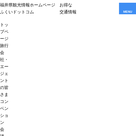
福井県観光情報ホームページ
お得な
ふくいドットコム
交通情報
MENU
トッ
プペ
ージ
旅行
会
社・
エー
ジェ
ント
の皆
さま
コン
ベン
ショ
ン
会