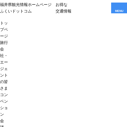
福井県観光情報ホームページ
お得な
ふくいドットコム
交通情報
MENU
トッ
プペ
ージ
旅行
会
社・
エー
ジェ
ント
の皆
さま
コン
ベン
ショ
ン
会