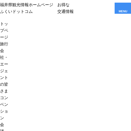
福井県観光情報ホームページ
お得な
ふくいドットコム
交通情報
MENU
トッ
プペ
ージ
旅行
会
社・
エー
ジェ
ント
の皆
さま
コン
ベン
ショ
ン
会