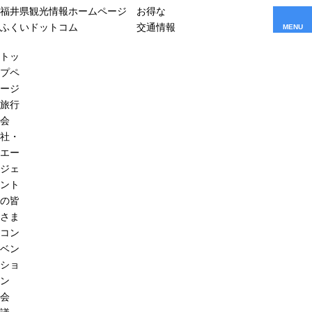
福井県観光情報ホームページ
お得な
ふくいドットコム
交通情報
MENU
トッ
プペ
ージ
旅行
会
社・
エー
ジェ
ント
の皆
さま
コン
ベン
ショ
ン
会