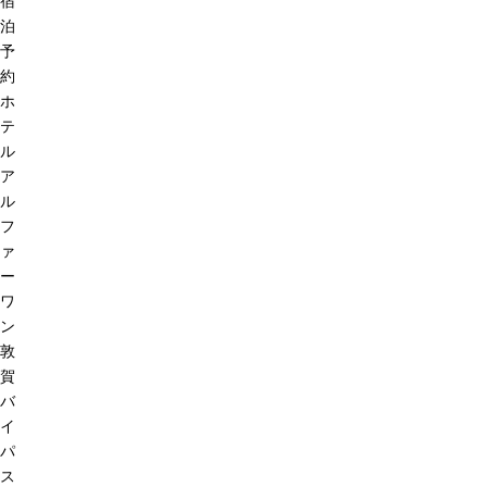
宿
泊
予
約
ホ
テ
ル
ア
ル
フ
ァ
ー
ワ
ン
敦
賀
バ
イ
パ
ス