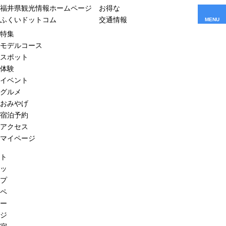
福井県観光情報ホームページ
お得な
ふくいドットコム
交通情報
MENU
特集
モデルコース
スポット
体験
イベント
グルメ
おみやげ
宿泊予約
アクセス
マイページ
ト
ッ
プ
ペ
ー
ジ