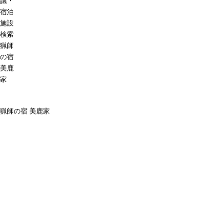
議・
宿泊
施設
検索
猟師
の宿
美鹿
家
猟師の宿 美鹿家