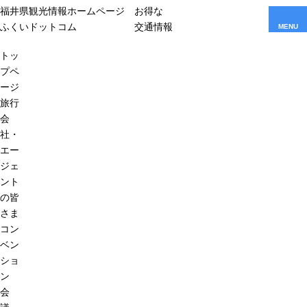
福井県観光情報ホームページ
お得な
ふくいドットコム
交通情報
MENU
トッ
プペ
ージ
旅行
会
社・
エー
ジェ
ント
の皆
さま
コン
ベン
ショ
ン
会