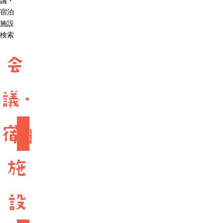
議・
宿泊
施設
検索
会
議・
宿
泊
施
設