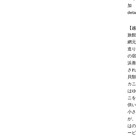
加
deta
【越
旅館
網元
造り
の宿
浜善
され
貝類
カニ
はゆ
ニを
供い
小さ
が、
はの
ービ