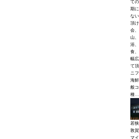
ての
期に
ない
頂け
会、
山、
浴、
食、
幅広
て頂
ニフ
海鮮
般コ
種…
若狭
敦賀
マイ