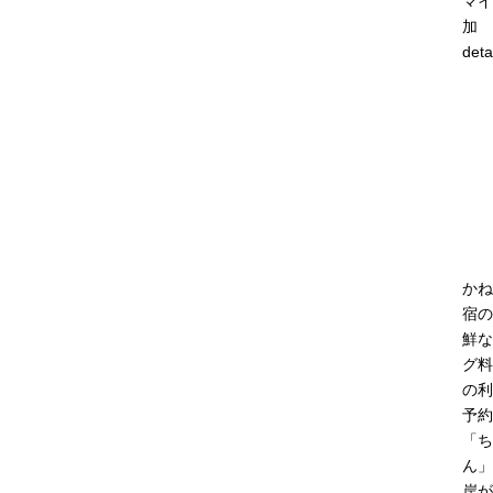
マイ
加
deta
かね
宿の
鮮な
グ料
の利
予約
「ち
ん」
岸が