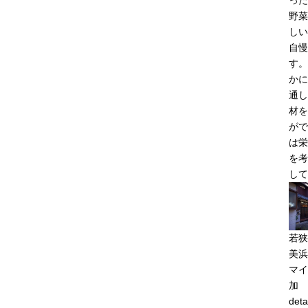
った
野菜
しい
自慢
す。
かに
通し
材を
がで
は栄
を考
して
若狭
美浜
マイ
加
deta