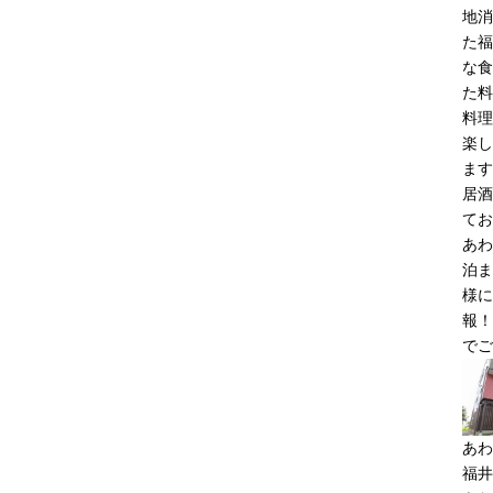
地消
た福
な食
た料
料理
楽し
ます
居酒
てお
あわ
泊ま
様に
報！
でご
あわ
福井