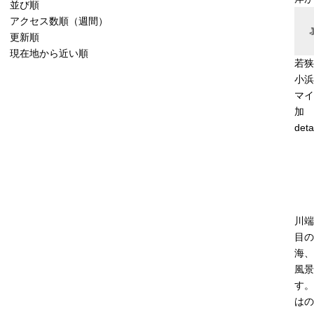
並び順
アクセス数順（週間）
更新順
現在地から近い順
若狭
小浜
マイ
加
deta
川端
目の
海、
風景
す。
はの