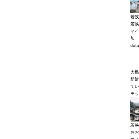
若狭
若狭
マイ
加
deta
大島
新鮮
てい
モッ
若狭
おお