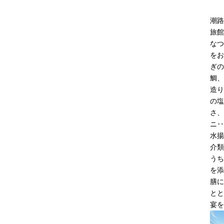
潮路
旅館
なつ
をお
ぎの
鯛、
造り
の塩
さ、
ニ‥
水揚
介類
うち
を添
膳に
とと
宴を