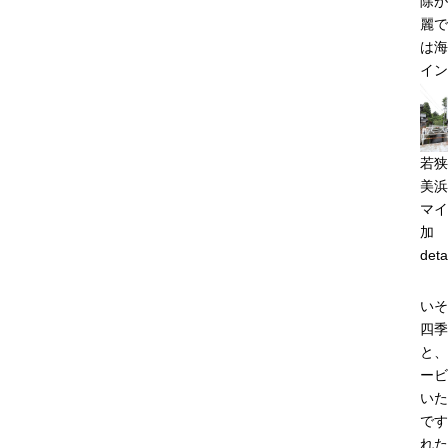
除が
麗で
は海
イン
若狭
美浜
マイ
加
deta
いそ
四季
と、
ービ
いた
です
れた