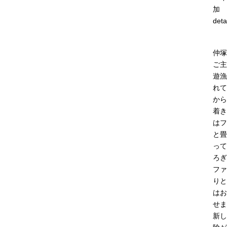
加
deta
仲塚
ご主
遊漁
れて
から
着き
はフ
と畳
って
ろぎ
ファ
りと
はお
せま
新し