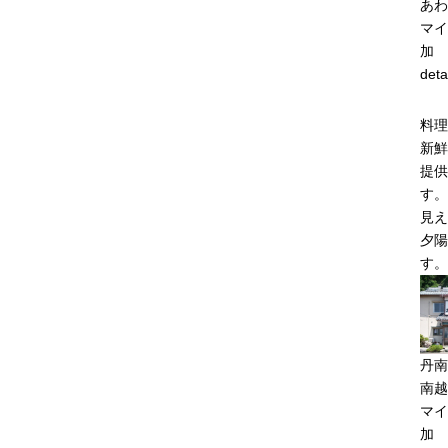
あわ
マイ
加
deta
料理
新鮮
提供
す。
見え
夕陽
す。
丹南
南越
マイ
加