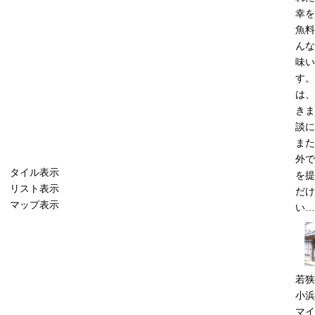
幸を
魚料
んな
味い
す。
は、
きま
談に
また
外で
タイル表示
を提
リスト表示
だけ
マップ表示
い…
若狭
小浜
マイ