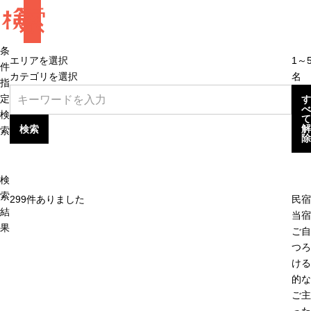
検
索
条
エリアを選択
1～
件
カテゴリを選択
名
指
定
す
べ
検
て
解
検索
索
除
検
索
299
件ありました
民宿
結
当宿
果
ご自
つろ
ける
的な
ご主