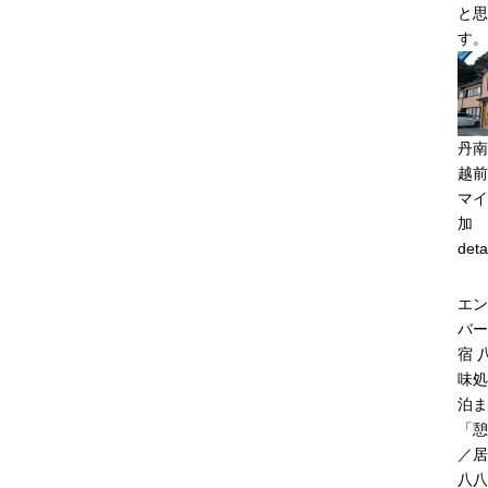
と思
す。
丹南
越前
マイ
加
deta
エン
バー
宿 
味処
泊ま
「憩
／居
八八