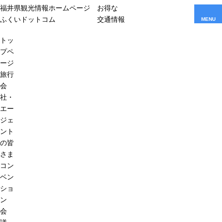
福井県観光情報ホームページ
お得な
ふくいドットコム
交通情報
MENU
トッ
プペ
ージ
旅行
会
社・
エー
ジェ
ント
の皆
さま
コン
ベン
ショ
ン
会