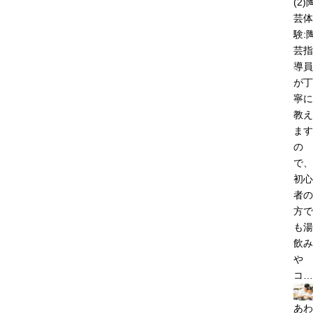
(2)
芸体
験:
芸指
導員
が丁
寧に
教え
ます
の
で、
初心
者の
方で
も湯
飲み
や
コ…
あわ