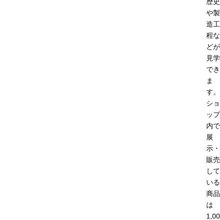
歴史
や製
造工
程な
どが
見学
でき
ま
す。
ショ
ップ
内で
展
示・
販売
して
いる
商品
は
1,0