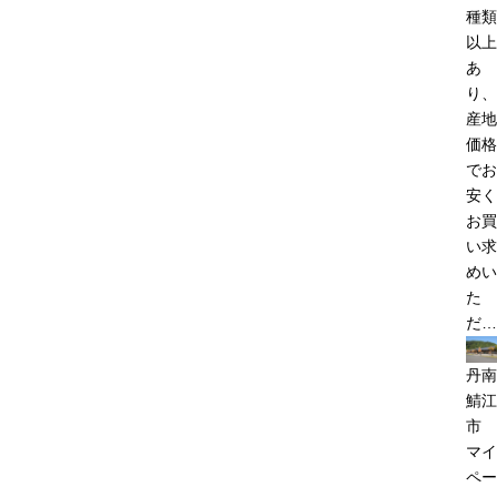
種類
以上
あ
り、
産地
価格
でお
安く
お買
い求
めい
た
だ…
丹南
鯖江
市
マイ
ペー