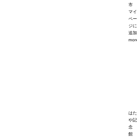
市
マイ
ペー
ジに
追加
mor
はた
や記
念
館