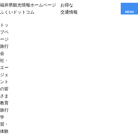
福井県観光情報ホームページ
お得な
ふくいドットコム
交通情報
MENU
トッ
プペ
ージ
旅行
会
社・
エー
ジェ
ント
の皆
さま
教育
旅行
学
習・
体験