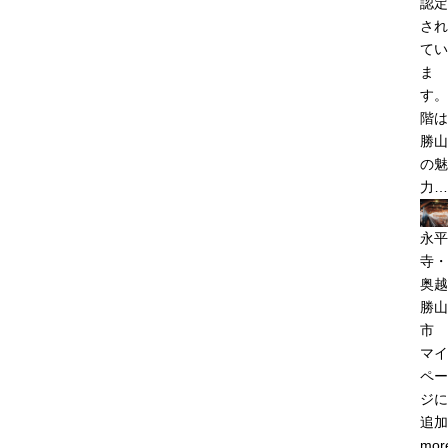
認定
され
てい
ま
す。
階は
勝山
の魅
力…
永平
寺・
奥越
勝山
市
マイ
ペー
ジに
追加
mor