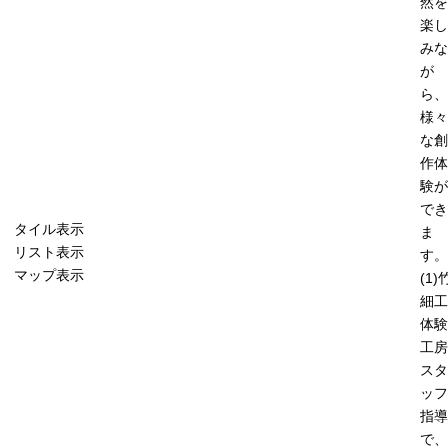
然を
楽し
みな
が
ら、
様々
な創
作体
験が
でき
タイル表示
ま
リスト表示
す。
マップ表示
(1)
細工
体験
工房
スタ
ッフ
指導
で、