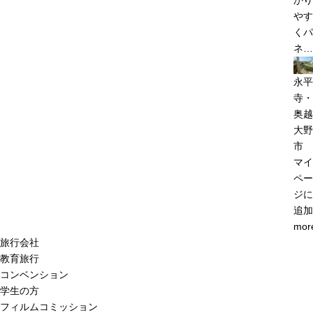
かり
やす
くパ
ネ…
永平
寺・
奥越
大野
市
マイ
ペー
ジに
追加
mor
旅行会社
教育旅行
コンベンション
学生の方
フィルムコミッション