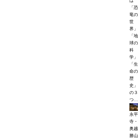
は
「恐
竜の
世
界」
「地
球の
科
学」
「生
命の
歴
史」
の３
つ…
永平
寺・
奥越
勝山