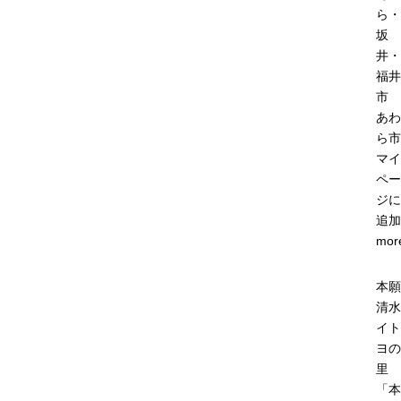
ら・
坂
井・
福井
市
あわ
ら市
マイ
ペー
ジに
追加
mor
本願
清水
イト
ヨの
里
「本