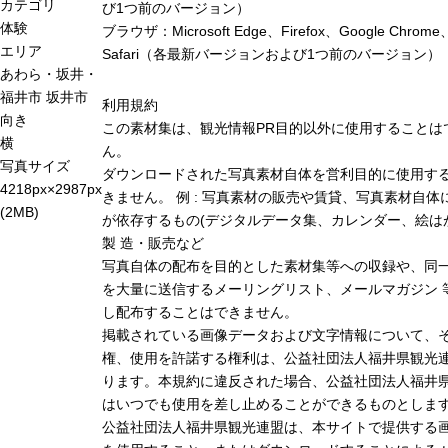
カテゴリ
び1つ前のバージョン）
体験
ブラウザ：Microsoft Edge、Firefox、Google Chrome
エリア
Safari（各最新バージョンおよび1つ前のバージョン）
あわら・坂井・
福井市
坂井市
利用規約
向き
この素材集は、観光情報PR目的以外に使用することは
横
ん。
写真サイズ
ダウンロードされた写真素材自体を営利目的に使用す
4218px×2987px
きません。 例 : 写真素材の販売や賃貸、写真素材自体
(2MB)
が依存するもの(デジタルデータ集、カレンダー、絵は
製 造・販売など
写真自体の配布を目的とした素材集等への収録や、同
を大量に送信するメーリングリスト、メールマガジン 
し配布することはできません。
掲載されている画像データおよび文字情報について、
権、使用を許諾する権利は、公益社団法人福井県観光連
ります。本規約に違反された場合、公益社団法人福井
はいつでも使用を差し止めることができるものとしま
公益社団法人福井県観光連盟は、本サイトで提供する