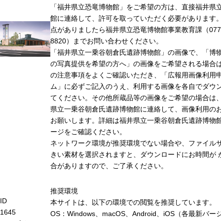
「福井県立恐竜博物館」をご希望の方は、直接福井県
館に連絡して、許可を取っていただく必要があります
点がありましたら福井県立恐竜博物館事業教育課（0779-
8820）までお問い合わせください。
「福井県立一乗谷朝倉氏遺跡博物館」の画像で、「博
の写真提供を希望の方へ」の画像をご希望される場合
の注意事項をよくご確認いただき、「広報用画像利用
ム」に必ずご記入のうえ、利用する画像を各自でダウ
てください。その他所蔵品等の画像をご希望の場合は
県立一乗谷朝倉氏遺跡博物館に連絡して、画像利用の
お願いします。詳細は福井県立一乗谷朝倉氏遺跡博物
ージをご確認ください。
ネットワーク環境が推奨環境でない場合や、ファイル
きい素材を選択されますと、ダウンロードにお時間が 
合がありますので、ご了承ください。
推奨環境
ID
本サイトは、以下の環境での閲覧を推奨しています。
1645
OS：Windows、macOS、Android、iOS（各最新バ