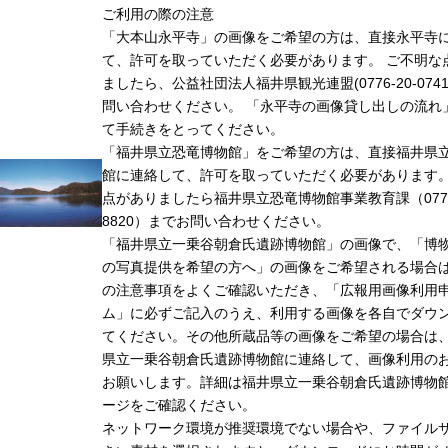
ご利用の際の注意
「大本山永平寺」の画像をご希望の方は、直接永平寺
て、許可を取っていただく必要があります。 ご不明な
ましたら、公益社団法人福井県観光連盟(0776-20-074
問い合わせください。 「永平寺の画像貸し出しの流れ
て手続きをとってください。
「福井県立恐竜博物館」をご希望の方は、直接福井県
館に連絡して、許可を取っていただく必要があります
点がありましたら福井県立恐竜博物館事業教育課（0779-
8820）までお問い合わせください。
「福井県立一乗谷朝倉氏遺跡博物館」の画像で、「博
の写真提供を希望の方へ」の画像をご希望される場合
の注意事項をよくご確認いただき、「広報用画像利用
ム」に必ずご記入のうえ、利用する画像を各自でダウ
てください。その他所蔵品等の画像をご希望の場合は
県立一乗谷朝倉氏遺跡博物館に連絡して、画像利用の
お願いします。詳細は福井県立一乗谷朝倉氏遺跡博物
ージをご確認ください。
ネットワーク環境が推奨環境でない場合や、ファイル