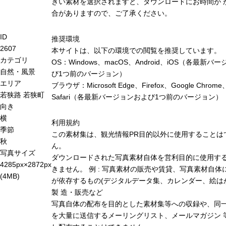
きい素材を選択されますと、ダウンロードにお時間が 
合がありますので、ご了承ください。
ID
推奨環境
2607
本サイトは、以下の環境での閲覧を推奨しています。
カテゴリ
OS：Windows、macOS、Android、iOS（各最新バ
自然・風景
び1つ前のバージョン）
エリア
ブラウザ：Microsoft Edge、Firefox、Google Chrome
若狭路
若狭町
Safari（各最新バージョンおよび1つ前のバージョン）
向き
横
利用規約
季節
この素材集は、観光情報PR目的以外に使用することは
秋
ん。
写真サイズ
ダウンロードされた写真素材自体を営利目的に使用す
4285px×2872px
きません。 例 : 写真素材の販売や賃貸、写真素材自体
(4MB)
が依存するもの(デジタルデータ集、カレンダー、絵は
製 造・販売など
写真自体の配布を目的とした素材集等への収録や、同
を大量に送信するメーリングリスト、メールマガジン 