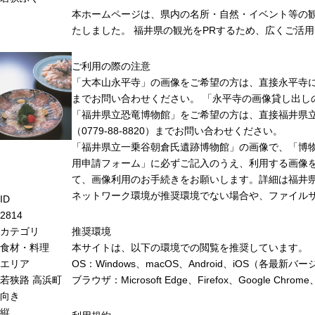
本ホームページは、県内の名所・自然・イベント等の
たしました。 福井県の観光をPRするため、広くご活
ご利用の際の注意
「大本山永平寺」の画像をご希望の方は、直接永平寺に連絡
までお問い合わせください。 「永平寺の画像貸し出し
「福井県立恐竜博物館」をご希望の方は、直接福井県
（0779-88-8820）までお問い合わせください。
「福井県立一乗谷朝倉氏遺跡博物館」の画像で、「博
用申請フォーム」に必ずご記入のうえ、利用する画像
て、画像利用のお手続きをお願いします。詳細は福井
ネットワーク環境が推奨環境でない場合や、ファイル
ID
2814
カテゴリ
推奨環境
食材・料理
本サイトは、以下の環境での閲覧を推奨しています。
エリア
OS：Windows、macOS、Android、iOS（各最
若狭路
高浜町
ブラウザ：Microsoft Edge、Firefox、Google 
向き
縦