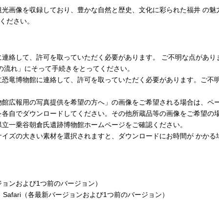
観光画像を収録しており、豊かな自然と歴史、文化に彩られた福井 の魅
用ください。
して、許可を取っていただく必要があります。 ご不明な点がありましたら
の流れ」にそって手続きをとってください。
立恐竜博物館に連絡して、許可を取っていただく必要があります。ご不
物館広報用の写真提供を希望の方へ」の画像をご希望される場合は、ペ
を各自でダウンロードしてください。その他所蔵品等の画像をご希望の
県立一乗谷朝倉氏遺跡博物館ホームページをご確認ください。
サイズの大きい素材を選択されますと、ダウンロードにお時間が かかる
新バージョンおよび1つ前のバージョン）
Chrome、Safari（各最新バージョンおよび1つ前のバージョン）