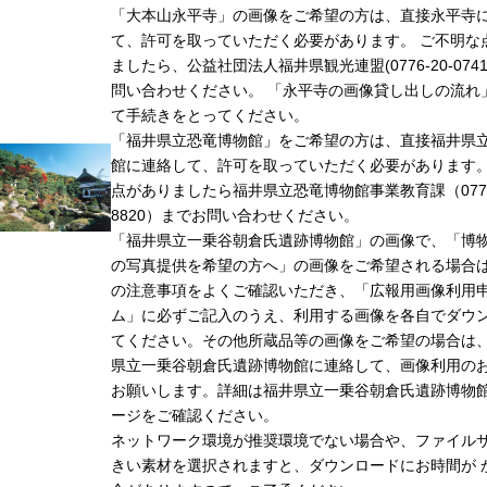
「大本山永平寺」の画像をご希望の方は、直接永平寺
て、許可を取っていただく必要があります。 ご不明な
ましたら、公益社団法人福井県観光連盟(0776-20-074
問い合わせください。 「永平寺の画像貸し出しの流れ
て手続きをとってください。
「福井県立恐竜博物館」をご希望の方は、直接福井県
館に連絡して、許可を取っていただく必要があります
点がありましたら福井県立恐竜博物館事業教育課（0779-
8820）までお問い合わせください。
「福井県立一乗谷朝倉氏遺跡博物館」の画像で、「博
の写真提供を希望の方へ」の画像をご希望される場合
の注意事項をよくご確認いただき、「広報用画像利用
ム」に必ずご記入のうえ、利用する画像を各自でダウ
てください。その他所蔵品等の画像をご希望の場合は
県立一乗谷朝倉氏遺跡博物館に連絡して、画像利用の
お願いします。詳細は福井県立一乗谷朝倉氏遺跡博物
ージをご確認ください。
ネットワーク環境が推奨環境でない場合や、ファイル
きい素材を選択されますと、ダウンロードにお時間が 