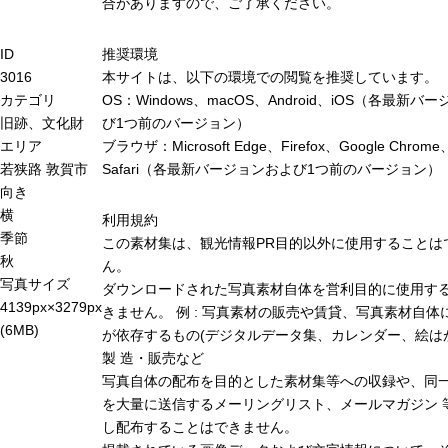
合がありますので、ご了承ください。
推奨環境
ID
本サイトは、以下の環境での閲覧を推奨しています。
3016
OS：Windows、macOS、Android、iOS（各最新バ
カテゴリ
び1つ前のバージョン）
旧跡、文化財
ブラウザ：Microsoft Edge、Firefox、Google Chrome
エリア
Safari（各最新バージョンおよび1つ前のバージョン）
若狭路
敦賀市
向き
横
利用規約
季節
この素材集は、観光情報PR目的以外に使用することは
秋
ん。
写真サイズ
ダウンロードされた写真素材自体を営利目的に使用す
4139px×3279px
きません。 例 : 写真素材の販売や賃貸、写真素材自体
(6MB)
が依存するもの(デジタルデータ集、カレンダー、絵は
製 造・販売など
写真自体の配布を目的とした素材集等への収録や、同
を大量に送信するメーリングリスト、メールマガジン 
し配布することはできません。