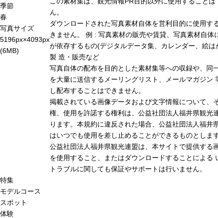
この素材集は、観光情報PR目的以外に使用することは
季節
ん。
春
ダウンロードされた写真素材自体を営利目的に使用す
写真サイズ
きません。 例 : 写真素材の販売や賃貸、写真素材自体
5196px×4093px
が依存するもの(デジタルデータ集、カレンダー、絵は
(6MB)
製 造・販売など
写真自体の配布を目的とした素材集等への収録や、同
を大量に送信するメーリングリスト、メールマガジン 
し配布することはできません。
掲載されている画像データおよび文字情報について、
権、使用を許諾する権利は、公益社団法人福井県観光連
ります。本規約に違反された場合、公益社団法人福井
はいつでも使用を差し止めることができるものとしま
公益社団法人福井県観光連盟は、本サイトで提供する
を使用すること、またはダウンロードすることによる 
トラブルに関しても保証やサポートは行いません。
特集
モデルコース
スポット
体験