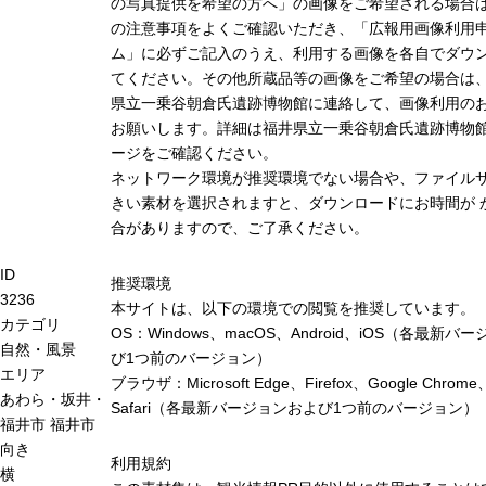
の写真提供を希望の方へ」の画像をご希望される場合
の注意事項をよくご確認いただき、「広報用画像利用
ム」に必ずご記入のうえ、利用する画像を各自でダウ
てください。その他所蔵品等の画像をご希望の場合は
県立一乗谷朝倉氏遺跡博物館に連絡して、画像利用の
お願いします。詳細は福井県立一乗谷朝倉氏遺跡博物
ージをご確認ください。
ネットワーク環境が推奨環境でない場合や、ファイル
きい素材を選択されますと、ダウンロードにお時間が 
合がありますので、ご了承ください。
ID
推奨環境
3236
本サイトは、以下の環境での閲覧を推奨しています。
カテゴリ
OS：Windows、macOS、Android、iOS（各最新バ
自然・風景
び1つ前のバージョン）
エリア
ブラウザ：Microsoft Edge、Firefox、Google Chrome
あわら・坂井・
Safari（各最新バージョンおよび1つ前のバージョン）
福井市
福井市
向き
利用規約
横