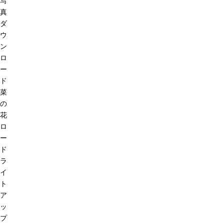
写
真
ダ
ウ
ン
ロ
ー
ド
菜
の
花
ロ
ー
ド
ラ
イ
ト
ア
ッ
プ