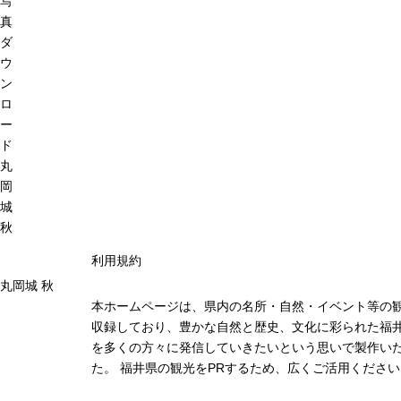
写
真
ダ
ウ
ン
ロ
ー
ド
丸
岡
城
秋
利用規約
丸岡城 秋
本ホームページは、県内の名所・自然・イベント等の
収録しており、豊かな自然と歴史、文化に彩られた福井
を多くの方々に発信していきたいという思いで製作い
た。 福井県の観光をPRするため、広くご活用ください