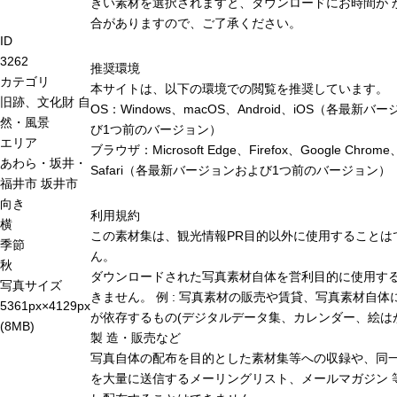
きい素材を選択されますと、ダウンロードにお時間が 
合がありますので、ご了承ください。
ID
3262
推奨環境
カテゴリ
本サイトは、以下の環境での閲覧を推奨しています。
旧跡、文化財
自
OS：Windows、macOS、Android、iOS（各最新バ
然・風景
び1つ前のバージョン）
エリア
ブラウザ：Microsoft Edge、Firefox、Google Chrome
あわら・坂井・
Safari（各最新バージョンおよび1つ前のバージョン）
福井市
坂井市
向き
利用規約
横
この素材集は、観光情報PR目的以外に使用することは
季節
ん。
秋
ダウンロードされた写真素材自体を営利目的に使用す
写真サイズ
きません。 例 : 写真素材の販売や賃貸、写真素材自体
5361px×4129px
が依存するもの(デジタルデータ集、カレンダー、絵は
(8MB)
製 造・販売など
写真自体の配布を目的とした素材集等への収録や、同
を大量に送信するメーリングリスト、メールマガジン 