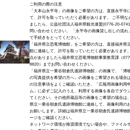
ご利用の際の注意
「大本山永平寺」の画像をご希望の方は、直接永平寺
て、許可を取っていただく必要があります。 ご不明な
ましたら、公益社団法人福井県観光連盟(0776-20-074
問い合わせください。 「永平寺の画像貸し出しの流れ
て手続きをとってください。
「福井県立恐竜博物館」をご希望の方は、直接福井県
館に連絡して、許可を取っていただく必要があります
点がありましたら福井県立恐竜博物館事業教育課（0779-
8820）までお問い合わせください。
「福井県立一乗谷朝倉氏遺跡博物館」の画像で、「博
の写真提供を希望の方へ」の画像をご希望される場合
の注意事項をよくご確認いただき、「広報用画像利用
ム」に必ずご記入のうえ、利用する画像を各自でダウ
てください。その他所蔵品等の画像をご希望の場合は
県立一乗谷朝倉氏遺跡博物館に連絡して、画像利用の
お願いします。詳細は福井県立一乗谷朝倉氏遺跡博物
ージをご確認ください。
ネットワーク環境が推奨環境でない場合や、ファイル