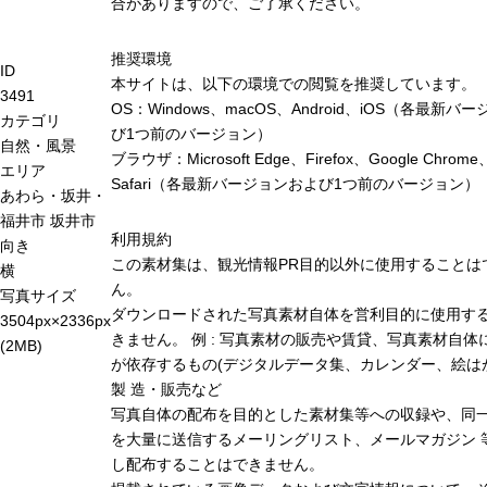
合がありますので、ご了承ください。
推奨環境
ID
本サイトは、以下の環境での閲覧を推奨しています。
3491
OS：Windows、macOS、Android、iOS（各最新バ
カテゴリ
び1つ前のバージョン）
自然・風景
ブラウザ：Microsoft Edge、Firefox、Google Chrome
エリア
Safari（各最新バージョンおよび1つ前のバージョン）
あわら・坂井・
福井市
坂井市
利用規約
向き
この素材集は、観光情報PR目的以外に使用することは
横
ん。
写真サイズ
ダウンロードされた写真素材自体を営利目的に使用す
3504px×2336px
きません。 例 : 写真素材の販売や賃貸、写真素材自体
(2MB)
が依存するもの(デジタルデータ集、カレンダー、絵は
製 造・販売など
写真自体の配布を目的とした素材集等への収録や、同
を大量に送信するメーリングリスト、メールマガジン 
し配布することはできません。