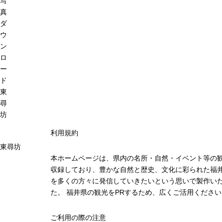
写
真
ダ
ウ
ン
ロ
ー
ド
東
尋
坊
利用規約
東尋坊
本ホームページは、県内の名所・自然・イベント等の
収録しており、豊かな自然と歴史、文化に彩られた福井
を多くの方々に発信していきたいという思いで製作い
た。 福井県の観光をPRするため、広くご活用ください
ご利用の際の注意