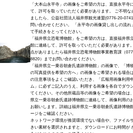
「大本山永平寺」の画像をご希望の方は、直接永平寺
て、許可を取っていただく必要があります。 ご不明な
ましたら、公益社団法人福井県観光連盟(0776-20-074
問い合わせください。 「永平寺の画像貸し出しの流れ
て手続きをとってください。
「福井県立恐竜博物館」をご希望の方は、直接福井県
館に連絡して、許可を取っていただく必要があります
点がありましたら福井県立恐竜博物館事業教育課（0779-
8820）までお問い合わせください。
「福井県立一乗谷朝倉氏遺跡博物館」の画像で、「博
の写真提供を希望の方へ」の画像をご希望される場合
の注意事項をよくご確認いただき、「広報用画像利用
ム」に必ずご記入のうえ、利用する画像を各自でダウ
てください。その他所蔵品等の画像をご希望の場合は
県立一乗谷朝倉氏遺跡博物館に連絡して、画像利用の
お願いします。詳細は福井県立一乗谷朝倉氏遺跡博物
ージをご確認ください。
ネットワーク環境が推奨環境でない場合や、ファイル
きい素材を選択されますと、ダウンロードにお時間が 