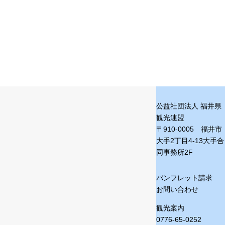
公益社団法人 福井県
観光連盟
〒910-0005 福井市
大手2丁目4-13
大手合
同事務所2F
パンフレット請求
お問い合わせ
観光案内
0776-65-0252