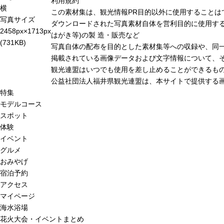
利用規約
横
この素材集は、観光情報PR目的以外に使用することは
写真サイズ
ダウンロードされた写真素材自体を営利目的に使用する
2458px×1713px
はがき等)の製 造・販売など
(731KB)
写真自体の配布を目的とした素材集等への収録や、同
掲載されている画像データおよび文字情報について、
観光連盟はいつでも使用を差し止めることができるも
公益社団法人福井県観光連盟は、本サイトで提供する
特集
モデルコース
スポット
体験
イベント
グルメ
おみやげ
宿泊予約
アクセス
マイページ
海水浴場
花火大会・イベントまとめ