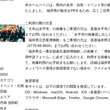
本ホームページは、県内の名所・自然・イベント等の
たしました。 福井県の観光をPRするため、広くご活
ご利用の際の注意
「大本山永平寺」の画像をご希望の方は、直接永平寺に連絡
までお問い合わせください。 「永平寺の画像貸し出し
「福井県立恐竜博物館」をご希望の方は、直接福井県
（0779-88-8820）までお問い合わせください。
「福井県立一乗谷朝倉氏遺跡博物館」の画像で、「博
用申請フォーム」に必ずご記入のうえ、利用する画像
て、画像利用のお手続きをお願いします。詳細は福井
ネットワーク環境が推奨環境でない場合や、ファイル
ID
3552
カテゴリ
推奨環境
イベント・伝統
本サイトは、以下の環境での閲覧を推奨しています。
芸能
OS：Windows、macOS、Android、iOS（各最
エリア
ブラウザ：Microsoft Edge、Firefox、Google 
丹南
池田町
向き