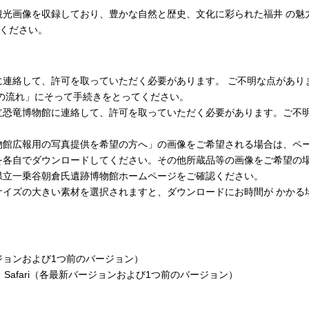
観光画像を収録しており、豊かな自然と歴史、文化に彩られた福井 の魅
用ください。
して、許可を取っていただく必要があります。 ご不明な点がありましたら
の流れ」にそって手続きをとってください。
立恐竜博物館に連絡して、許可を取っていただく必要があります。ご不
物館広報用の写真提供を希望の方へ」の画像をご希望される場合は、ペ
を各自でダウンロードしてください。その他所蔵品等の画像をご希望の
県立一乗谷朝倉氏遺跡博物館ホームページをご確認ください。
サイズの大きい素材を選択されますと、ダウンロードにお時間が かかる
新バージョンおよび1つ前のバージョン）
Chrome、Safari（各最新バージョンおよび1つ前のバージョン）