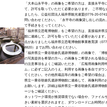
「大本山永平寺」の画像をご希望の方は、直接永平寺
て、許可を取っていただく必要があります。 ご不明な
ましたら、公益社団法人福井県観光連盟(0776-20-074
問い合わせください。 「永平寺の画像貸し出しの流れ
て手続きをとってください。
「福井県立恐竜博物館」をご希望の方は、直接福井県
館に連絡して、許可を取っていただく必要があります
点がありましたら福井県立恐竜博物館事業教育課（0779-
8820）までお問い合わせください。
「福井県立一乗谷朝倉氏遺跡博物館」の画像で、「博
の写真提供を希望の方へ」の画像をご希望される場合
の注意事項をよくご確認いただき、「広報用画像利用
ム」に必ずご記入のうえ、利用する画像を各自でダウ
てください。その他所蔵品等の画像をご希望の場合は
県立一乗谷朝倉氏遺跡博物館に連絡して、画像利用の
お願いします。詳細は福井県立一乗谷朝倉氏遺跡博物
ージをご確認ください。
ネットワーク環境が推奨環境でない場合や、ファイル
きい素材を選択されますと、ダウンロードにお時間が 