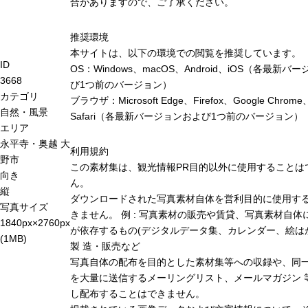
合がありますので、ご了承ください。
推奨環境
本サイトは、以下の環境での閲覧を推奨しています。
ID
OS：Windows、macOS、Android、iOS（各最新バ
3668
び1つ前のバージョン）
カテゴリ
ブラウザ：Microsoft Edge、Firefox、Google Chrome
自然・風景
Safari（各最新バージョンおよび1つ前のバージョン）
エリア
永平寺・奥越
大
利用規約
野市
この素材集は、観光情報PR目的以外に使用することは
向き
ん。
縦
ダウンロードされた写真素材自体を営利目的に使用す
写真サイズ
きません。 例 : 写真素材の販売や賃貸、写真素材自体
1840px×2760px
が依存するもの(デジタルデータ集、カレンダー、絵は
(1MB)
製 造・販売など
写真自体の配布を目的とした素材集等への収録や、同
を大量に送信するメーリングリスト、メールマガジン 
し配布することはできません。