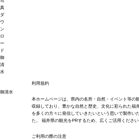
写
真
ダ
ウ
ン
ロ
ー
ド
御
清
水
利用規約
御清水
本ホームページは、県内の名所・自然・イベント等の
収録しており、豊かな自然と歴史、文化に彩られた福井
を多くの方々に発信していきたいという思いで製作い
た。 福井県の観光をPRするため、広くご活用ください
ご利用の際の注意