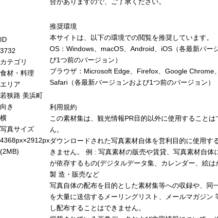
合がありますので、ご了承ください。
推奨環境
本サイトは、以下の環境での閲覧を推奨しています。
ID
OS：Windows、macOS、Android、iOS（各最新バ
3732
び1つ前のバージョン）
カテゴリ
ブラウザ：Microsoft Edge、Firefox、Google Chrome
食材・料理
Safari（各最新バージョンおよび1つ前のバージョン）
エリア
若狭路
美浜町
向き
利用規約
横
この素材集は、観光情報PR目的以外に使用することは
写真サイズ
ん。
4368px×2912px
ダウンロードされた写真素材自体を営利目的に使用す
(2MB)
きません。 例 : 写真素材の販売や賃貸、写真素材自体
が依存するもの(デジタルデータ集、カレンダー、絵は
製 造・販売など
写真自体の配布を目的とした素材集等への収録や、同
を大量に送信するメーリングリスト、メールマガジン 
し配布することはできません。