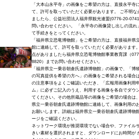
「大本山永平寺」の画像をご希望の方は、直接永平寺
て、許可を取っていただく必要があります。 ご不明な
ましたら、公益社団法人福井県観光連盟(0776-20-074
問い合わせください。 「永平寺の画像貸し出しの流れ
て手続きをとってください。
「福井県立恐竜博物館」をご希望の方は、直接福井県
館に連絡して、許可を取っていただく必要があります
点がありましたら福井県立恐竜博物館事業教育課（0779-
8820）までお問い合わせください。
「福井県立一乗谷朝倉氏遺跡博物館」の画像で、「博
の写真提供を希望の方へ」の画像をご希望される場合
の注意事項をよくご確認いただき、「広報用画像利用
ム」に必ずご記入のうえ、利用する画像を各自でダウ
てください。その他所蔵品等の画像をご希望の場合は
県立一乗谷朝倉氏遺跡博物館に連絡して、画像利用の
お願いします。詳細は福井県立一乗谷朝倉氏遺跡博物
ージをご確認ください。
ネットワーク環境が推奨環境でない場合や、ファイル
きい素材を選択されますと、ダウンロードにお時間が 