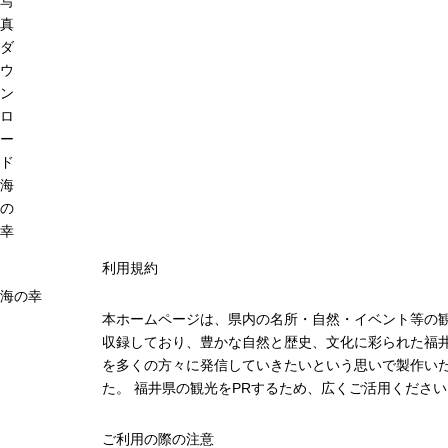
写
真
ダ
ウ
ン
ロ
ー
ド
海
の
幸
利用規約
海の幸
本ホームページは、県内の名所・自然・イベント等の
収録しており、豊かな自然と歴史、文化に彩られた福井
を多くの方々に発信していきたいという思いで製作い
た。 福井県の観光をPRするため、広くご活用ください
ご利用の際の注意