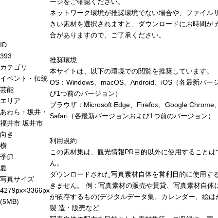
ージをご確認ください。
ネットワーク環境が推奨環境でない場合や、ファイル
きい素材を選択されますと、ダウンロードにお時間が 
合がありますので、ご了承ください。
ID
393
推奨環境
カテゴリ
本サイトは、以下の環境での閲覧を推奨しています。
イベント・伝統
OS：Windows、macOS、Android、iOS（各最新バ
芸能
び1つ前のバージョン）
エリア
ブラウザ：Microsoft Edge、Firefox、Google Chrome
あわら・坂井・
Safari（各最新バージョンおよび1つ前のバージョン）
福井市
坂井市
向き
利用規約
横
この素材集は、観光情報PR目的以外に使用することは
季節
ん。
夏
ダウンロードされた写真素材自体を営利目的に使用す
写真サイズ
きません。 例 : 写真素材の販売や賃貸、写真素材自体
4279px×3366px
が依存するもの(デジタルデータ集、カレンダー、絵は
(5MB)
製 造・販売など