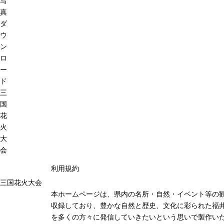
写
真
ダ
ウ
ン
ロ
ー
ド
三
国
花
火
大
会
利用規約
三国花火大会
本ホームページは、県内の名所・自然・イベント等の
収録しており、豊かな自然と歴史、文化に彩られた福井
を多くの方々に発信していきたいという思いで製作い