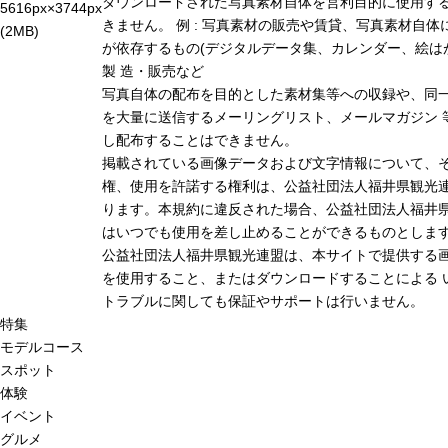
ダウンロードされた写真素材自体を営利目的に使用す
5616px×3744px
きません。 例 : 写真素材の販売や賃貸、写真素材自体
(2MB)
が依存するもの(デジタルデータ集、カレンダー、絵は
製 造・販売など
写真自体の配布を目的とした素材集等への収録や、同
を大量に送信するメーリングリスト、メールマガジン 
し配布することはできません。
掲載されている画像データおよび文字情報について、
権、使用を許諾する権利は、公益社団法人福井県観光連
ります。本規約に違反された場合、公益社団法人福井
はいつでも使用を差し止めることができるものとしま
公益社団法人福井県観光連盟は、本サイトで提供する
を使用すること、またはダウンロードすることによる 
トラブルに関しても保証やサポートは行いません。
特集
モデルコース
スポット
体験
イベント
グルメ