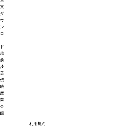
写
真
ダ
ウ
ン
ロ
ー
ド
越
前
漆
器
伝
統
産
業
会
館
利用規約