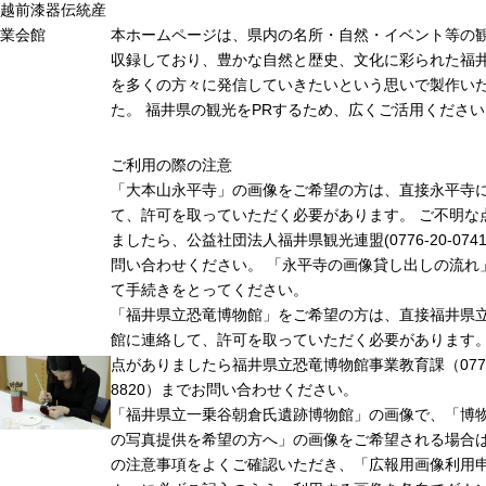
越前漆器伝統産
業会館
本ホームページは、県内の名所・自然・イベント等の
収録しており、豊かな自然と歴史、文化に彩られた福井
を多くの方々に発信していきたいという思いで製作い
た。 福井県の観光をPRするため、広くご活用ください
ご利用の際の注意
「大本山永平寺」の画像をご希望の方は、直接永平寺
て、許可を取っていただく必要があります。 ご不明な
ましたら、公益社団法人福井県観光連盟(0776-20-074
問い合わせください。 「永平寺の画像貸し出しの流れ
て手続きをとってください。
「福井県立恐竜博物館」をご希望の方は、直接福井県
館に連絡して、許可を取っていただく必要があります
点がありましたら福井県立恐竜博物館事業教育課（0779-
8820）までお問い合わせください。
「福井県立一乗谷朝倉氏遺跡博物館」の画像で、「博
の写真提供を希望の方へ」の画像をご希望される場合
の注意事項をよくご確認いただき、「広報用画像利用