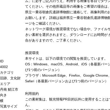
ム」に必ずご記入のうえ、利用する画像を各自でダウ
てください。その他所蔵品等の画像をご希望の場合は
県立一乗谷朝倉氏遺跡博物館に連絡して、画像利用の
お願いします。詳細は福井県立一乗谷朝倉氏遺跡博物
ージをご確認ください。
ネットワーク環境が推奨環境でない場合や、ファイル
きい素材を選択されますと、ダウンロードにお時間が 
合がありますので、ご了承ください。
推奨環境
本サイトは、以下の環境での閲覧を推奨しています。
ID
OS：Windows、macOS、Android、iOS（各最新バ
4002
び1つ前のバージョン）
カテゴリ
ブラウザ：Microsoft Edge、Firefox、Google Chrome
旧跡、文化財
Safari（各最新バージョンおよび1つ前のバージョン）
エリア
丹南
鯖江市
利用規約
向き
この素材集は、観光情報PR目的以外に使用することは
横
ん。
写真サイズ