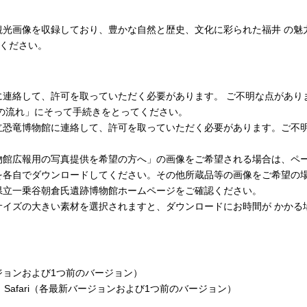
観光画像を収録しており、豊かな自然と歴史、文化に彩られた福井 の魅
用ください。
して、許可を取っていただく必要があります。 ご不明な点がありましたら
の流れ」にそって手続きをとってください。
立恐竜博物館に連絡して、許可を取っていただく必要があります。ご不
物館広報用の写真提供を希望の方へ」の画像をご希望される場合は、ペ
を各自でダウンロードしてください。その他所蔵品等の画像をご希望の
県立一乗谷朝倉氏遺跡博物館ホームページをご確認ください。
サイズの大きい素材を選択されますと、ダウンロードにお時間が かかる
新バージョンおよび1つ前のバージョン）
Chrome、Safari（各最新バージョンおよび1つ前のバージョン）