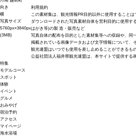
向き
利用規約
横
この素材集は、観光情報PR目的以外に使用することは
写真サイズ
ダウンロードされた写真素材自体を営利目的に使用する
5760px×3840px
はがき等)の製 造・販売など
(3MB)
写真自体の配布を目的とした素材集等への収録や、同
掲載されている画像データおよび文字情報について、
観光連盟はいつでも使用を差し止めることができるも
公益社団法人福井県観光連盟は、本サイトで提供する
特集
モデルコース
スポット
体験
イベント
グルメ
おみやげ
宿泊予約
アクセス
マイページ
海水浴場