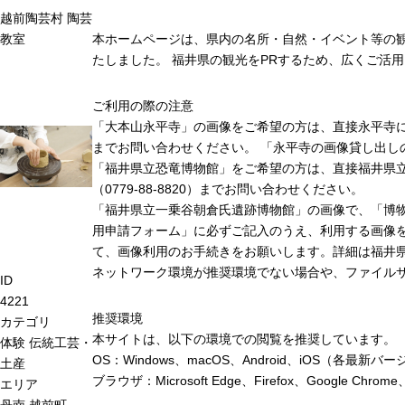
越前陶芸村 陶芸
教室
本ホームページは、県内の名所・自然・イベント等の
たしました。 福井県の観光をPRするため、広くご活
ご利用の際の注意
「大本山永平寺」の画像をご希望の方は、直接永平寺に連絡
までお問い合わせください。 「永平寺の画像貸し出し
「福井県立恐竜博物館」をご希望の方は、直接福井県
（0779-88-8820）までお問い合わせください。
「福井県立一乗谷朝倉氏遺跡博物館」の画像で、「博
用申請フォーム」に必ずご記入のうえ、利用する画像
て、画像利用のお手続きをお願いします。詳細は福井
ネットワーク環境が推奨環境でない場合や、ファイル
ID
4221
推奨環境
カテゴリ
本サイトは、以下の環境での閲覧を推奨しています。
体験
伝統工芸・
OS：Windows、macOS、Android、iOS（各最
土産
ブラウザ：Microsoft Edge、Firefox、Google 
エリア
丹南
越前町