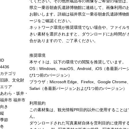
てください。その他所蔵品等の画像をご希望の場合は
県立一乗谷朝倉氏遺跡博物館に連絡して、画像利用の
お願いします。詳細は福井県立一乗谷朝倉氏遺跡博物
ージをご確認ください。
ネットワーク環境が推奨環境でない場合や、ファイル
きい素材を選択されますと、ダウンロードにお時間が 
合がありますので、ご了承ください。
推奨環境
ID
本サイトは、以下の環境での閲覧を推奨しています。
4436
OS：Windows、macOS、Android、iOS（各最新バ
カテゴリ
び1つ前のバージョン）
旧跡、文化財
ブラウザ：Microsoft Edge、Firefox、Google Chrome
エリア
Safari（各最新バージョンおよび1つ前のバージョン）
あわら・坂井・
福井市
福井市
利用規約
向き
この素材集は、観光情報PR目的以外に使用することは
縦
ん。
季節
ダウンロードされた写真素材自体を営利目的に使用す
冬