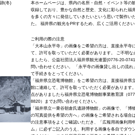
跡(冬)
本ホームページは、県内の名所・自然・イベント等の
収録しており、豊かな自然と歴史、文化に彩られた福井
を多くの方々に発信していきたいという思いで製作い
た。 福井県の観光をPRするため、広くご活用ください
ご利用の際の注意
「大本山永平寺」の画像をご希望の方は、直接永平寺
て、許可を取っていただく必要があります。 ご不明な
ましたら、公益社団法人福井県観光連盟(0776-20-074
問い合わせください。 「永平寺の画像貸し出しの流れ
て手続きをとってください。
「福井県立恐竜博物館」をご希望の方は、直接福井県
館に連絡して、許可を取っていただく必要があります
点がありましたら福井県立恐竜博物館事業教育課（0779-
8820）までお問い合わせください。
「福井県立一乗谷朝倉氏遺跡博物館」の画像で、「博
の写真提供を希望の方へ」の画像をご希望される場合
の注意事項をよくご確認いただき、「広報用画像利用
ム」に必ずご記入のうえ、利用する画像を各自でダウ