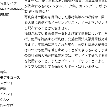
きません。 例 : 写真素材の販売や賃貸、写真素材自体
写真サイズ
が依存するもの(デジタルデータ集、カレンダー、絵は
5499px×3666px
製 造・販売など
(8MB)
写真自体の配布を目的とした素材集等への収録や、同
を大量に送信するメーリングリスト、メールマガジン 
し配布することはできません。
掲載されている画像データおよび文字情報について、
権、使用を許諾する権利は、公益社団法人福井県観光連
ります。本規約に違反された場合、公益社団法人福井
はいつでも使用を差し止めることができるものとしま
公益社団法人福井県観光連盟は、本サイトで提供する
を使用すること、またはダウンロードすることによる 
トラブルに関しても保証やサポートは行いません。
特集
モデルコース
スポット
体験
イベント
グルメ
おみやげ