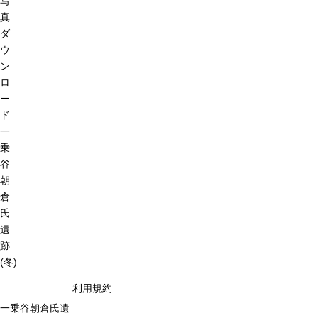
写
真
ダ
ウ
ン
ロ
ー
ド
一
乗
谷
朝
倉
氏
遺
跡
(冬)
利用規約
一乗谷朝倉氏遺