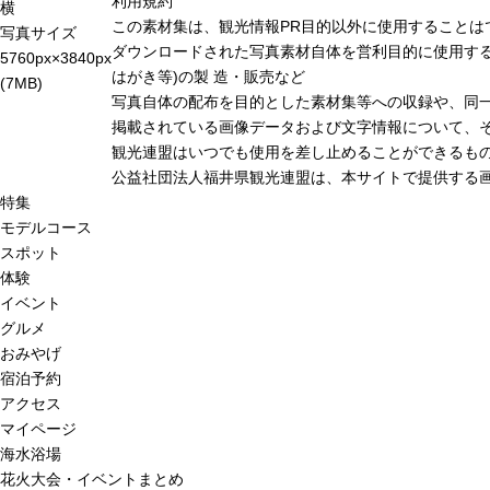
利用規約
横
この素材集は、観光情報PR目的以外に使用することは
写真サイズ
ダウンロードされた写真素材自体を営利目的に使用する
5760px×3840px
はがき等)の製 造・販売など
(7MB)
写真自体の配布を目的とした素材集等への収録や、同
掲載されている画像データおよび文字情報について、
観光連盟はいつでも使用を差し止めることができるも
公益社団法人福井県観光連盟は、本サイトで提供する
特集
モデルコース
スポット
体験
イベント
グルメ
おみやげ
宿泊予約
アクセス
マイページ
海水浴場
花火大会・イベントまとめ