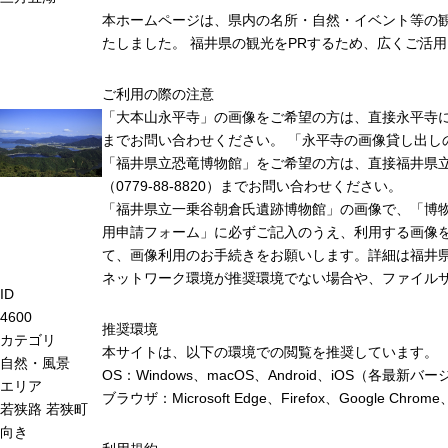
本ホームページは、県内の名所・自然・イベント等の
たしました。 福井県の観光をPRするため、広くご活
ご利用の際の注意
「大本山永平寺」の画像をご希望の方は、直接永平寺に連絡
までお問い合わせください。 「永平寺の画像貸し出し
「福井県立恐竜博物館」をご希望の方は、直接福井県
（0779-88-8820）までお問い合わせください。
「福井県立一乗谷朝倉氏遺跡博物館」の画像で、「博
用申請フォーム」に必ずご記入のうえ、利用する画像
て、画像利用のお手続きをお願いします。詳細は福井
ネットワーク環境が推奨環境でない場合や、ファイル
ID
4600
推奨環境
カテゴリ
本サイトは、以下の環境での閲覧を推奨しています。
自然・風景
OS：Windows、macOS、Android、iOS（各最
エリア
ブラウザ：Microsoft Edge、Firefox、Google 
若狭路
若狭町
向き