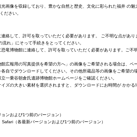
観光画像を収録しており、豊かな自然と歴史、文化に彩られた福井 の魅
用ください。
して、許可を取っていただく必要があります。 ご不明な点がありましたら
の流れ」にそって手続きをとってください。
立恐竜博物館に連絡して、許可を取っていただく必要があります。ご不
物館広報用の写真提供を希望の方へ」の画像をご希望される場合は、ペ
を各自でダウンロードしてください。その他所蔵品等の画像をご希望の
県立一乗谷朝倉氏遺跡博物館ホームページをご確認ください。
サイズの大きい素材を選択されますと、ダウンロードにお時間が かかる
新バージョンおよび1つ前のバージョン）
Chrome、Safari（各最新バージョンおよび1つ前のバージョン）