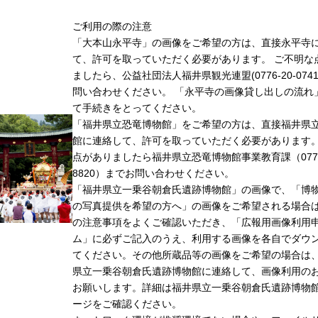
ご利用の際の注意
「大本山永平寺」の画像をご希望の方は、直接永平寺
て、許可を取っていただく必要があります。 ご不明な
ましたら、公益社団法人福井県観光連盟(0776-20-074
問い合わせください。 「永平寺の画像貸し出しの流れ
て手続きをとってください。
「福井県立恐竜博物館」をご希望の方は、直接福井県
館に連絡して、許可を取っていただく必要があります
点がありましたら福井県立恐竜博物館事業教育課（0779-
8820）までお問い合わせください。
「福井県立一乗谷朝倉氏遺跡博物館」の画像で、「博
の写真提供を希望の方へ」の画像をご希望される場合
の注意事項をよくご確認いただき、「広報用画像利用
ム」に必ずご記入のうえ、利用する画像を各自でダウ
てください。その他所蔵品等の画像をご希望の場合は
県立一乗谷朝倉氏遺跡博物館に連絡して、画像利用の
お願いします。詳細は福井県立一乗谷朝倉氏遺跡博物
ージをご確認ください。