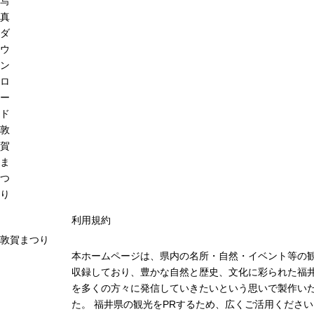
写
真
ダ
ウ
ン
ロ
ー
ド
敦
賀
ま
つ
り
利用規約
敦賀まつり
本ホームページは、県内の名所・自然・イベント等の
収録しており、豊かな自然と歴史、文化に彩られた福井
を多くの方々に発信していきたいという思いで製作い
た。 福井県の観光をPRするため、広くご活用ください