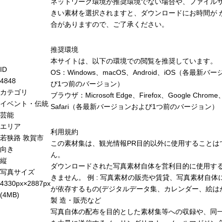
ネットワーク環境が推奨環境でない場合や、ファイル
きい素材を選択されますと、ダウンロードにお時間が 
合がありますので、ご了承ください。
推奨環境
本サイトは、以下の環境での閲覧を推奨しています。
ID
OS：Windows、macOS、Android、iOS（各最新バ
4848
び1つ前のバージョン）
カテゴリ
ブラウザ：Microsoft Edge、Firefox、Google Chrome
イベント・伝統
Safari（各最新バージョンおよび1つ前のバージョン）
芸能
エリア
利用規約
若狭路
敦賀市
この素材集は、観光情報PR目的以外に使用することは
向き
ん。
縦
ダウンロードされた写真素材自体を営利目的に使用す
写真サイズ
きません。 例 : 写真素材の販売や賃貸、写真素材自体
4330px×2887px
が依存するもの(デジタルデータ集、カレンダー、絵は
(4MB)
製 造・販売など
写真自体の配布を目的とした素材集等への収録や、同