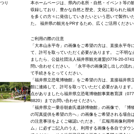
つり
本ホームページは、県内の名所・自然・イベント等の
収録しており、豊かな自然と歴史、文化に彩られた福井
を多くの方々に発信していきたいという思いで製作い
た。 福井県の観光をPRするため、広くご活用ください
ご利用の際の注意
「大本山永平寺」の画像をご希望の方は、直接永平寺
て、許可を取っていただく必要があります。 ご不明な
ましたら、公益社団法人福井県観光連盟(0776-20-074
問い合わせください。 「永平寺の画像貸し出しの流れ
て手続きをとってください。
「福井県立恐竜博物館」をご希望の方は、直接福井県
館に連絡して、許可を取っていただく必要があります
点がありましたら福井県立恐竜博物館事業教育課（0779-
8820）までお問い合わせください。
「福井県立一乗谷朝倉氏遺跡博物館」の画像で、「博
の写真提供を希望の方へ」の画像をご希望される場合
の注意事項をよくご確認いただき、「広報用画像利用
ム」に必ずご記入のうえ、利用する画像を各自でダウ