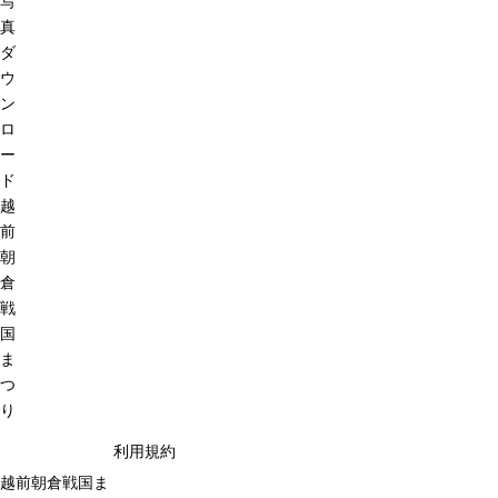
写
真
ダ
ウ
ン
ロ
ー
ド
越
前
朝
倉
戦
国
ま
つ
り
利用規約
越前朝倉戦国ま