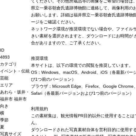
てください。その他所蔵品等の画像をご希望の場合は
県立一乗谷朝倉氏遺跡博物館に連絡して、画像利用の
お願いします。詳細は福井県立一乗谷朝倉氏遺跡博物
ージをご確認ください。
ネットワーク環境が推奨環境でない場合や、ファイル
きい素材を選択されますと、ダウンロードにお時間が 
合がありますので、ご了承ください。
ID
4893
推奨環境
カテゴリ
本サイトは、以下の環境での閲覧を推奨しています。
イベント・伝統
OS：Windows、macOS、Android、iOS（各最新バ
芸能
び1つ前のバージョン）
エリア
ブラウザ：Microsoft Edge、Firefox、Google Chrome
あわら・坂井・
Safari（各最新バージョンおよび1つ前のバージョン）
福井市
福井市
向き
利用規約
横
この素材集は、観光情報PR目的以外に使用することは
季節
ん。
夏
ダウンロードされた写真素材自体を営利目的に使用す
写真サイズ