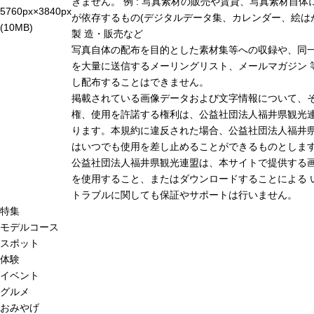
きません。 例 : 写真素材の販売や賃貸、写真素材自体
5760px×3840px
が依存するもの(デジタルデータ集、カレンダー、絵は
(10MB)
製 造・販売など
写真自体の配布を目的とした素材集等への収録や、同
を大量に送信するメーリングリスト、メールマガジン 
し配布することはできません。
掲載されている画像データおよび文字情報について、
権、使用を許諾する権利は、公益社団法人福井県観光連
ります。本規約に違反された場合、公益社団法人福井
はいつでも使用を差し止めることができるものとしま
公益社団法人福井県観光連盟は、本サイトで提供する
を使用すること、またはダウンロードすることによる 
トラブルに関しても保証やサポートは行いません。
特集
モデルコース
スポット
体験
イベント
グルメ
おみやげ