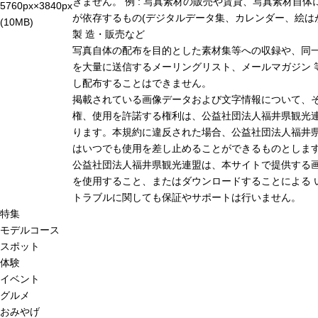
きません。 例 : 写真素材の販売や賃貸、写真素材自体
5760px×3840px
が依存するもの(デジタルデータ集、カレンダー、絵は
(10MB)
製 造・販売など
写真自体の配布を目的とした素材集等への収録や、同
を大量に送信するメーリングリスト、メールマガジン 
し配布することはできません。
掲載されている画像データおよび文字情報について、
権、使用を許諾する権利は、公益社団法人福井県観光連
ります。本規約に違反された場合、公益社団法人福井
はいつでも使用を差し止めることができるものとしま
公益社団法人福井県観光連盟は、本サイトで提供する
を使用すること、またはダウンロードすることによる 
トラブルに関しても保証やサポートは行いません。
特集
モデルコース
スポット
体験
イベント
グルメ
おみやげ