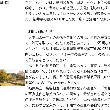
跡(秋)
本ホームページは、県内の名所・自然・イベント等の
収録しており、豊かな自然と歴史、文化に彩られた福井
を多くの方々に発信していきたいという思いで製作い
た。 福井県の観光をPRするため、広くご活用ください
ご利用の際の注意
「大本山永平寺」の画像をご希望の方は、直接永平寺
て、許可を取っていただく必要があります。 ご不明な
ましたら、公益社団法人福井県観光連盟(0776-20-074
問い合わせください。 「永平寺の画像貸し出しの流れ
て手続きをとってください。
「福井県立恐竜博物館」をご希望の方は、直接福井県
館に連絡して、許可を取っていただく必要があります
点がありましたら福井県立恐竜博物館事業教育課（0779-
8820）までお問い合わせください。
「福井県立一乗谷朝倉氏遺跡博物館」の画像で、「博
の写真提供を希望の方へ」の画像をご希望される場合
の注意事項をよくご確認いただき、「広報用画像利用
ム」に必ずご記入のうえ、利用する画像を各自でダウ