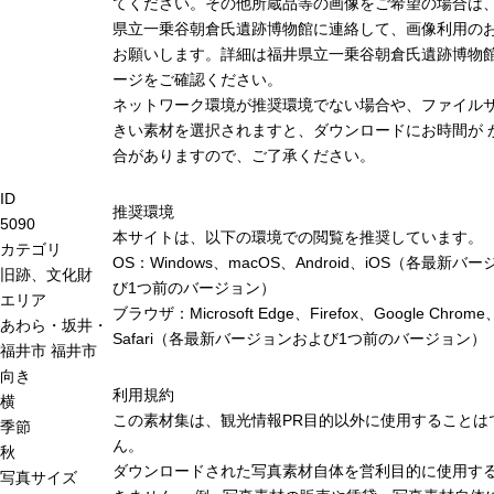
てください。その他所蔵品等の画像をご希望の場合は
県立一乗谷朝倉氏遺跡博物館に連絡して、画像利用の
お願いします。詳細は福井県立一乗谷朝倉氏遺跡博物
ージをご確認ください。
ネットワーク環境が推奨環境でない場合や、ファイル
きい素材を選択されますと、ダウンロードにお時間が 
合がありますので、ご了承ください。
ID
推奨環境
5090
本サイトは、以下の環境での閲覧を推奨しています。
カテゴリ
OS：Windows、macOS、Android、iOS（各最新バ
旧跡、文化財
び1つ前のバージョン）
エリア
ブラウザ：Microsoft Edge、Firefox、Google Chrome
あわら・坂井・
Safari（各最新バージョンおよび1つ前のバージョン）
福井市
福井市
向き
利用規約
横
この素材集は、観光情報PR目的以外に使用することは
季節
ん。
秋
ダウンロードされた写真素材自体を営利目的に使用す
写真サイズ