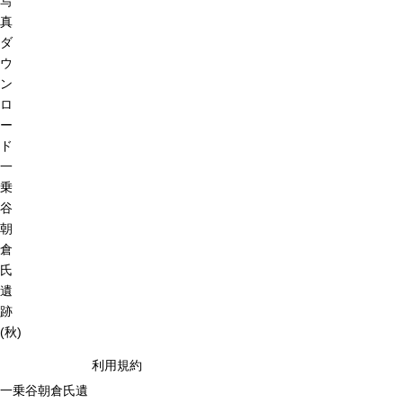
写
真
ダ
ウ
ン
ロ
ー
ド
一
乗
谷
朝
倉
氏
遺
跡
(秋)
利用規約
一乗谷朝倉氏遺