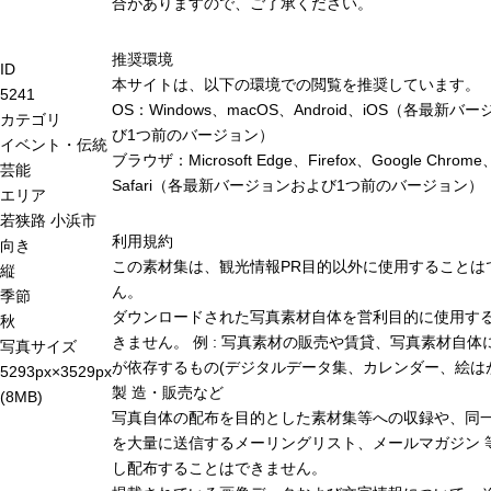
合がありますので、ご了承ください。
推奨環境
ID
本サイトは、以下の環境での閲覧を推奨しています。
5241
OS：Windows、macOS、Android、iOS（各最新バ
カテゴリ
び1つ前のバージョン）
イベント・伝統
ブラウザ：Microsoft Edge、Firefox、Google Chrome
芸能
Safari（各最新バージョンおよび1つ前のバージョン）
エリア
若狭路
小浜市
利用規約
向き
この素材集は、観光情報PR目的以外に使用することは
縦
ん。
季節
ダウンロードされた写真素材自体を営利目的に使用す
秋
きません。 例 : 写真素材の販売や賃貸、写真素材自体
写真サイズ
が依存するもの(デジタルデータ集、カレンダー、絵は
5293px×3529px
製 造・販売など
(8MB)
写真自体の配布を目的とした素材集等への収録や、同
を大量に送信するメーリングリスト、メールマガジン 
し配布することはできません。