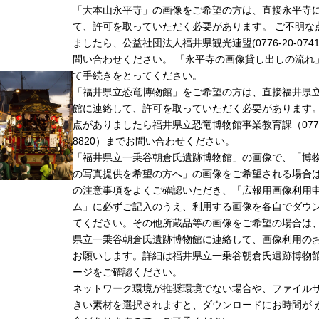
「大本山永平寺」の画像をご希望の方は、直接永平寺
て、許可を取っていただく必要があります。 ご不明な
ましたら、公益社団法人福井県観光連盟(0776-20-074
問い合わせください。 「永平寺の画像貸し出しの流れ
て手続きをとってください。
「福井県立恐竜博物館」をご希望の方は、直接福井県
館に連絡して、許可を取っていただく必要があります
点がありましたら福井県立恐竜博物館事業教育課（0779-
8820）までお問い合わせください。
「福井県立一乗谷朝倉氏遺跡博物館」の画像で、「博
の写真提供を希望の方へ」の画像をご希望される場合
の注意事項をよくご確認いただき、「広報用画像利用
ム」に必ずご記入のうえ、利用する画像を各自でダウ
てください。その他所蔵品等の画像をご希望の場合は
県立一乗谷朝倉氏遺跡博物館に連絡して、画像利用の
お願いします。詳細は福井県立一乗谷朝倉氏遺跡博物
ージをご確認ください。
ネットワーク環境が推奨環境でない場合や、ファイル
きい素材を選択されますと、ダウンロードにお時間が 