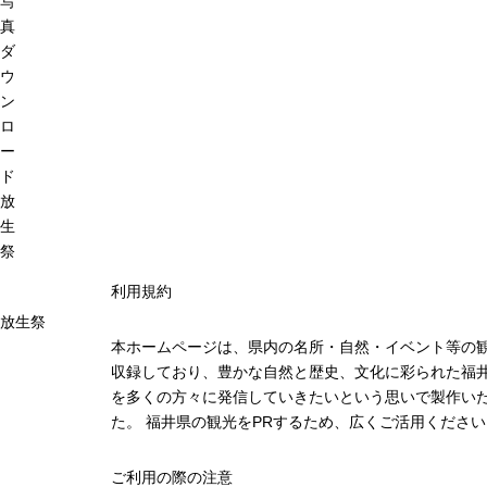
写
真
ダ
ウ
ン
ロ
ー
ド
放
生
祭
利用規約
放生祭
本ホームページは、県内の名所・自然・イベント等の
収録しており、豊かな自然と歴史、文化に彩られた福井
を多くの方々に発信していきたいという思いで製作い
た。 福井県の観光をPRするため、広くご活用ください
ご利用の際の注意